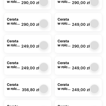
w rolce
w rolce
Cena
Cena
290,00 zł
290,00 zł
DEK-
DEK-
118B
118C
Cerata
Cerata
w rolce
w rolce
Cena
Cena
290,00 zł
249,00 zł
DEK-
słonecz
120A
niki
FLO-
1032-02
Cerata
Cerata
w rolce
w rolce
Cena
Cena
249,00 zł
290,00 zł
FLO-
DEK-
1747-05
141A
Cerata
Cerata
w rolce
w rolce
Cena
Cena
249,00 zł
249,00 zł
MIR-
MIR-
60A
128A
Cerata
Cerata
w rolce
w rolce
Cena
Cena
356,80 zł
249,00 zł
Glitter
MOD-
7098D z
6386-
brokate
04
m