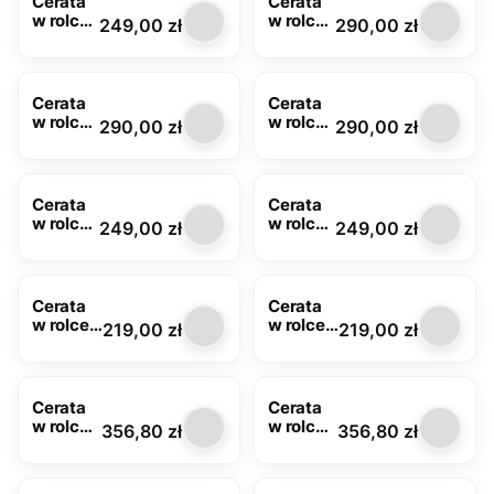
Cerata
Cerata
w rolce
w rolce
Cena
Cena
249,00 zł
290,00 zł
MOD-
DEK-
6394-
28B
03
Cerata
Cerata
w rolce
w rolce
Cena
Cena
290,00 zł
290,00 zł
DEK-
DEK-
162A
193A
Cerata
Cerata
w rolce
w rolce
Cena
Cena
249,00 zł
249,00 zł
MIR-
MIR-
113A
195B
Cerata
Cerata
w rolce
w rolce
Cena
Cena
219,00 zł
219,00 zł
HDE-
HDE-
7058A
7042A
Cerata
Cerata
w rolce
w rolce
Cena
Cena
356,80 zł
356,80 zł
Glitter
Glitter
7088A z
7088C z
brokate
brokate