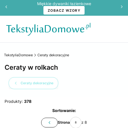
Miękkie dywaniki łazienkowe
ZOBACZ WZORY
TekstyliaDomowe
Ceraty dekoracyjne
Ceraty w rolkach
Ceraty dekoracyjne
Produkty:
378
Lista produktów
Sortowanie:
Strona
z 8
Poprzednie produkty