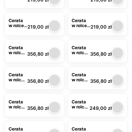
HDE-
HDE-
6825A
6844D
Cerata
Cerata
w rolce
w rolce
Cena
Cena
219,00 zł
219,00 zł
HDE-
HDE-
6894A
7281C
Cerata
Cerata
w rolce
w rolce
Cena
Cena
356,80 zł
356,80 zł
Glitter
Glitter
7087A z
7073A z
brokate
brokate
m
m
Cerata
Cerata
w rolce
w rolce
Cena
Cena
356,80 zł
356,80 zł
Glitter
Glitter
7074D z
7076D z
brokate
brokate
m
m
Cerata
Cerata
w rolce
w rolce
Cena
Cena
356,80 zł
249,00 zł
Glitter
FLO-
7082C z
1795-
brokate
00
m
Cerata
Cerata