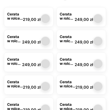
Cerata
Cerata
w rolce
w rolce
Cena
Cena
219,00 zł
249,00 zł
HDE-
MIR-
6772E
222D
Cerata
Cerata
w rolce
w rolce
Cena
Cena
249,00 zł
249,00 zł
MIR-12A
złota
MIR-
72B
Cerata
Cerata
w rolce
w rolce
Cena
Cena
249,00 zł
249,00 zł
MIR-
MIR-
88A
88C
Cerata
Cerata
w rolce
w rolce
Cena
Cena
219,00 zł
219,00 zł
HDE-
HDE-
7271A
6703D
Cerata
Cerata
w rolce
w rolce
Cena
Cena
219,00 zł
219,00 zł