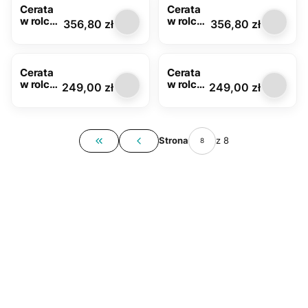
m
m
Cerata
Cerata
w rolce
w rolce
Cena
Cena
356,80 zł
356,80 zł
Glitter
Glitter
7082D z
7081A z
NOWOŚĆ
NOWOŚĆ
brokate
brokate
m
m
Cerata
Cerata
w rolce
w rolce
Cena
Cena
249,00 zł
249,00 zł
FLO-
złota
1453-01
FLO-
1101-30
Strona
z 8
Wróć do pierwszej strony z produktami