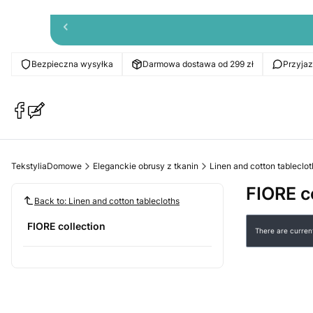
Bezpieczna wysyłka
Darmowa dostawa od 299 zł
Przyja
(Opens
(Opens
in
in
a
a
new
new
TekstyliaDomowe
Eleganckie obrusy z tkanin
Linen and cotton tableclot
tab)
tab)
FIORE c
Back to: Linen and cotton tablecloths
List of p
FIORE collection
There are current