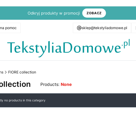
Odkryj produkty w promocji
ZOBACZ
zna pomoc
sklep@tekstyliadomowe.pl
hs
FIORE collection
ollection
Products:
None
roducts
ly no products in this category