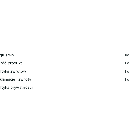
nki w stopce
egulaminy
P
gulamin
Ko
róć produkt
F
lityka zwrotów
Fo
klamacje i zwroty
Fo
lityka prywatności