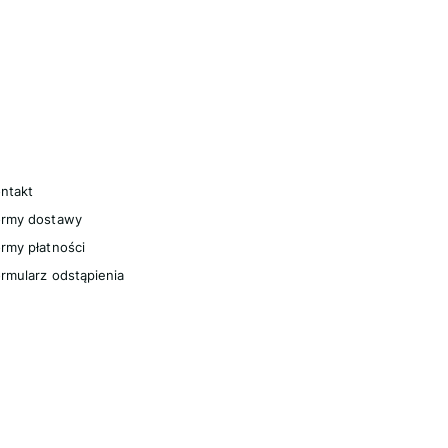
omoc
ntakt
ormy dostawy
rmy płatności
rmularz odstąpienia