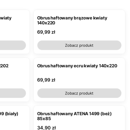
wiaty
Obrus haftowany brązowe kwiaty
140x220
Cena
69,99 zł
Zobacz produkt
2202
Obrus haftowany ecru kwiaty 140x220
Cena
69,99 zł
Zobacz produkt
9 (biały)
Obrus haftowany ATENA 1499 (beż)
85x85
Cena
34,90 zł