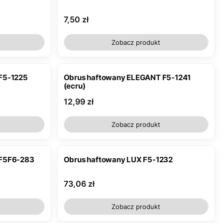
Cena
7,50 zł
Zobacz produkt
F5-1225
Obrus haftowany ELEGANT F5-1241
(ecru)
Cena
12,99 zł
Zobacz produkt
 F5F6-283
Obrus haftowany LUX F5-1232
Cena
73,06 zł
Zobacz produkt