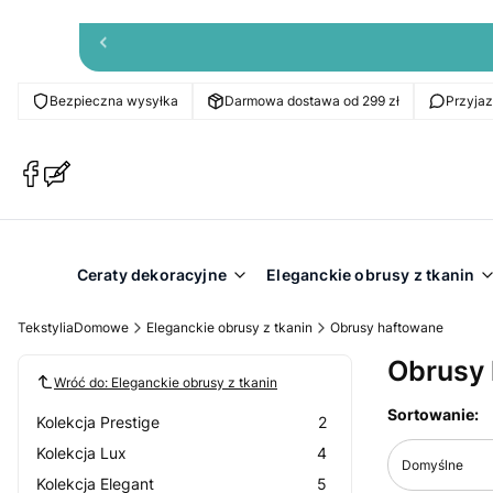
Bezpieczna wysyłka
Darmowa dostawa od 299 zł
Przyja
(Otwiera
(Otwiera
się
się
w
w
nowej
nowej
karcie)
karcie)
Ceraty dekoracyjne
Eleganckie obrusy z tkanin
TekstyliaDomowe
Eleganckie obrusy z tkanin
Obrusy haftowane
Obrusy
Wróć do: Eleganckie obrusy z tkanin
Lista pr
Sortowanie:
Kolekcja Prestige
2
Kolekcja Lux
4
Domyślne
Kolekcja Elegant
5