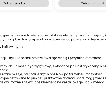
Zobacz produkt
Zobacz produkt
cyjne haftowane to eleganckie i stylowe elementy wystroju wnętrz,
ry mogą być tradycyjne lub nowoczesne, co pozwala na dopasowan
w haftowanych:
ncji i stylu każdemu stołowi, tworząc ciepłą i przytulną atmosferę.
wany obrus może być wyjątkowy, zwłaszcza jeśli jest wykonany ręcz
nność:
a różne okazje, od codziennych posiłków po formalne uroczystości.
cyjne haftowane to piękne i praktyczne dodatki, które mogą znaczą
riałów, można znaleźć coś idealnego na każdą okazję i do każdego s