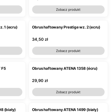
Zobacz produkt
. 1 (ecru)
Obrus haftowany Prestige wz. 2 (ecru)
Cena
34,50 zł
Zobacz produkt
 F5
Obrus haftowany ATENA 1358 (écru)
Cena
29,90 zł
Zobacz produkt
8 (biały)
Obrus haftowany ATENA 1499 (biały)