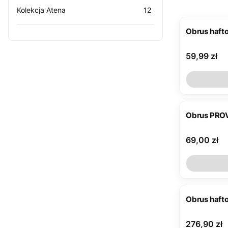
Kolekcja Atena
12
Obrus hafto
Cena
59,99 zł
Obrus PRO
Cena
69,00 zł
Cena
276,90 zł