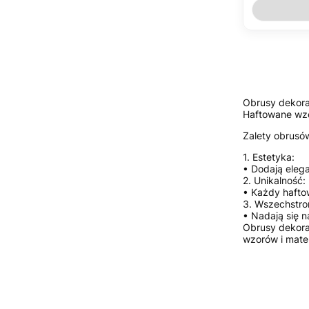
Obrusy dekora
Haftowane wzo
Zalety obrusó
1. Estetyka:
• Dodają elega
2. Unikalność:
• Każdy hafto
3. Wszechstro
• Nadają się n
Obrusy dekora
wzorów i mate