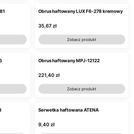
81
Obrus haftowany LUX F6-278 kremowy
Cena
35,67 zł
Zobacz produkt
5
Obrus haftowany MPJ-12122
Cena
221,40 zł
Zobacz produkt
3
Serwetka haftowana ATENA
Cena
9,40 zł