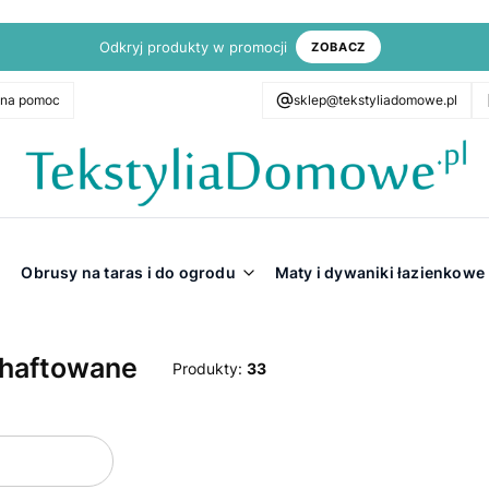
Odkryj produkty w promocji
ZOBACZ
zna pomoc
sklep@tekstyliadomowe.pl
Obrusy na taras i do ogrodu
Maty i dywaniki łazienkowe
 haftowane
Produkty:
33
oduktów