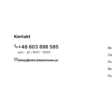
Li
Kontakt
R
+48 603 898 585
Re
pon. - pt. / 8:00 - 16:00
Zw
sklep@tekstyliadomowe.pl
Po
Re
Po