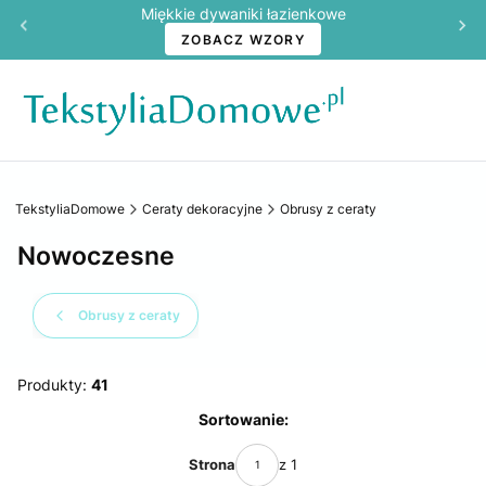
Miękkie dywaniki łazienkowe
ZOBACZ WZORY
TekstyliaDomowe
Ceraty dekoracyjne
Obrusy z ceraty
Nowoczesne
Obrusy z ceraty
Produkty:
41
Lista produktów
Sortowanie:
Strona
z 1