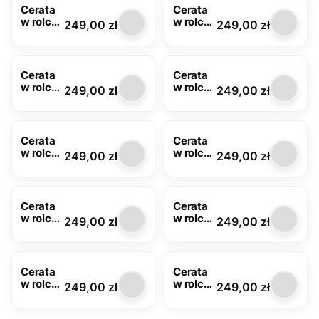
Cerata
Cerata
w rolce
w rolce
Cena
Cena
249,00 zł
249,00 zł
FLO-
FLO-
1353-01
1353-
03
Cerata
Cerata
w rolce
w rolce
Cena
Cena
249,00 zł
249,00 zł
FLO-
FLO-
1360-
1363-01
00
Cerata
Cerata
w rolce
w rolce
Cena
Cena
249,00 zł
249,00 zł
FLO-
FLO-
1363-
1431-01
02
Cerata
Cerata
w rolce
w rolce
Cena
Cena
249,00 zł
249,00 zł
FLO-
FLO-
1433-
1436-01
02
Cerata
Cerata
w rolce
w rolce
Cena
Cena
249,00 zł
249,00 zł
FLO-
FLO-
1453-
1453-