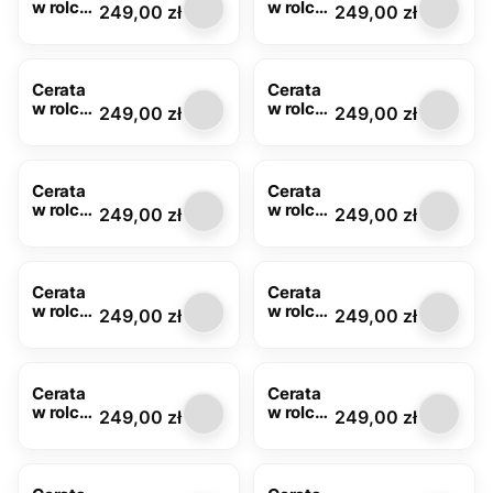
w rolce
w rolce
Cena
Cena
249,00 zł
249,00 zł
szara
mięta
FLO-
FLO-
1101-29
1101-41
Cerata
Cerata
w rolce
w rolce
Cena
Cena
249,00 zł
249,00 zł
zielona,
FLO-
margar
1115-06
etki
FLO-
Cerata
Cerata
1110-03
w rolce
w rolce
Cena
Cena
249,00 zł
249,00 zł
FLO-
FLO-
1118-01
1148-00
Cerata
Cerata
w rolce
w rolce
Cena
Cena
249,00 zł
249,00 zł
FLO-
FLO-
1150-01
1150-05
Cerata
Cerata
w rolce
w rolce
Cena
Cena
249,00 zł
249,00 zł
FLO-
FLO-
1156-00
1196-03