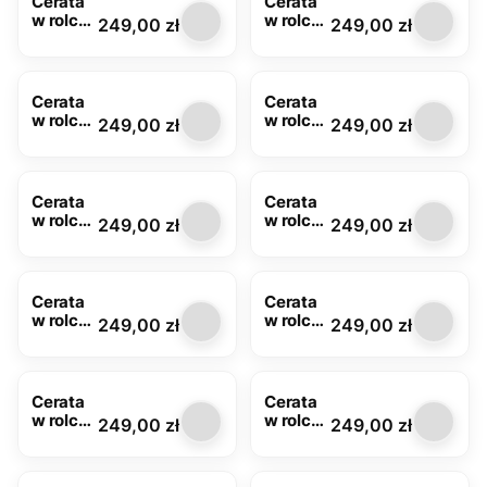
Cerata
Cerata
w rolce
w rolce
Cena
Cena
249,00 zł
249,00 zł
FLO-
FLO-
1215-01
1215-02
Cerata
Cerata
w rolce
w rolce
Cena
Cena
249,00 zł
249,00 zł
FLO-
FLO-
1257-02
1257-03
Cerata
Cerata
w rolce
w rolce
Cena
Cena
249,00 zł
249,00 zł
FLO-
FLO-
1268-02
1325-01
Cerata
Cerata
w rolce
w rolce
Cena
Cena
249,00 zł
249,00 zł
FLO-
FLO-
1325-02
1325-
04
Cerata
Cerata
w rolce
w rolce
Cena
Cena
249,00 zł
249,00 zł
FLO-
FLO-
1325-
1345-01
05