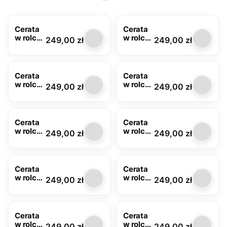
Cerata
Cerata
w rolce
w rolce
Cena
Cena
249,00 zł
249,00 zł
WN
FLO-
FLO-
1032-01
1002-
00
Cerata
Cerata
w rolce
w rolce
Cena
Cena
249,00 zł
249,00 zł
słonecz
kwiaty
niki
FLO-
FLO-
1034-
1032-02
04
Cerata
Cerata
w rolce
w rolce
Cena
Cena
249,00 zł
249,00 zł
lawend
FLO-
a FLO-
1045-
1038-01
00
Cerata
Cerata
w rolce
w rolce
Cena
Cena
249,00 zł
249,00 zł
margar
biała
etki
FLO-
FLO-
1100-00
1097-
Cerata
Cerata
00
w rolce
w rolce
Cena
Cena
249,00 zł
249,00 zł