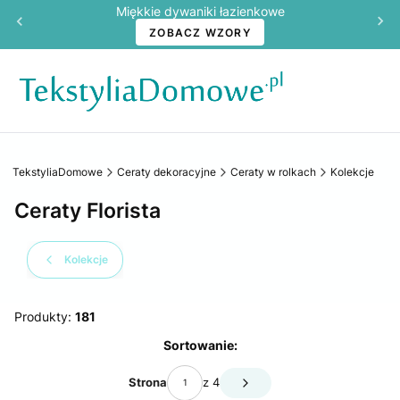
Miękkie dywaniki łazienkowe
ZOBACZ WZORY
TekstyliaDomowe
Ceraty dekoracyjne
Ceraty w rolkach
Kolekcje
Ceraty Florista
Kolekcje
Produkty:
181
Lista produktów
Sortowanie:
Strona
z 4
Następne produkty