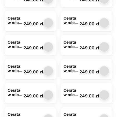
biała
beżowa
FLO-
FLO-
1101-02
1101-05
Cerata
Cerata
w rolce
w rolce
Cena
Cena
249,00 zł
249,00 zł
malina
żółta
FLO-
FLO-
1101-08
1101-11
Cerata
Cerata
w rolce
w rolce
Cena
Cena
249,00 zł
249,00 zł
butelko
czarna
wa
FLO-
zieleń
1101-18
FLO-
Cerata
Cerata
1101-13
w rolce
w rolce
Cena
Cena
249,00 zł
249,00 zł
zielona
beżowa
FLO-
FLO-
1101-21
1101-22
Cerata
Cerata
w rolce
w rolce
Cena
Cena
249,00 zł
249,00 zł
czerwo
niebiesk
na FLO-
a FLO-
1101-24
1101-28
Cerata
Cerata