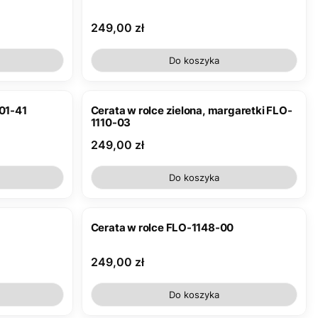
Cena
249,00 zł
Do koszyka
101-41
Cerata w rolce zielona, margaretki FLO-
1110-03
Cena
249,00 zł
Do koszyka
Cerata w rolce FLO-1148-00
Cena
249,00 zł
Do koszyka