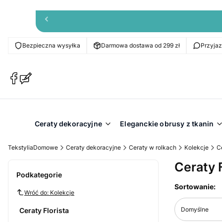
Bezpieczna wysyłka
Darmowa dostawa od 299 zł
Przyja
(Otwiera
(Otwiera
się
się
w
w
nowej
nowej
karcie)
karcie)
Ceraty dekoracyjne
Eleganckie obrusy z tkanin
TekstyliaDomowe
Ceraty dekoracyjne
Ceraty w rolkach
Kolekcje
Ce
Ceraty F
Podkategorie
Lista pr
Sortowanie:
Wróć do: Kolekcje
Domyślne
Ceraty Florista