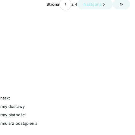
Strona
z 4
Następna
Przejdź
omoc
ntakt
ormy dostawy
rmy płatności
rmularz odstąpienia