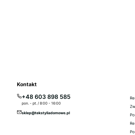
Li
Kontakt
R
+48 603 898 585
Re
pon. - pt. / 8:00 - 16:00
Zw
sklep@tekstyliadomowe.pl
Po
Re
Po