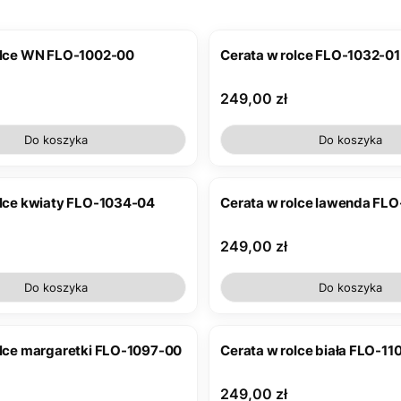
olce WN FLO-1002-00
Cerata w rolce FLO-1032-01
Cena
249,00 zł
Do koszyka
Do koszyka
olce kwiaty FLO-1034-04
Cerata w rolce lawenda FL
Cena
249,00 zł
Do koszyka
Do koszyka
olce margaretki FLO-1097-00
Cerata w rolce biała FLO-1
Cena
249,00 zł