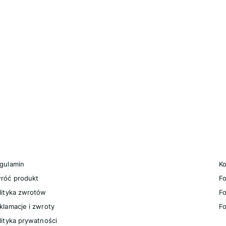
nki w stopce
egulaminy
P
gulamin
Ko
róć produkt
F
lityka zwrotów
Fo
klamacje i zwroty
Fo
lityka prywatności