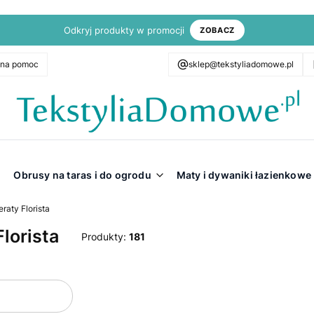
Odkryj produkty w promocji
ZOBACZ
zna pomoc
sklep@tekstyliadomowe.pl
Obrusy na taras i do ogrodu
Maty i dywaniki łazienkowe
raty Florista
lorista
Produkty:
181
oduktów