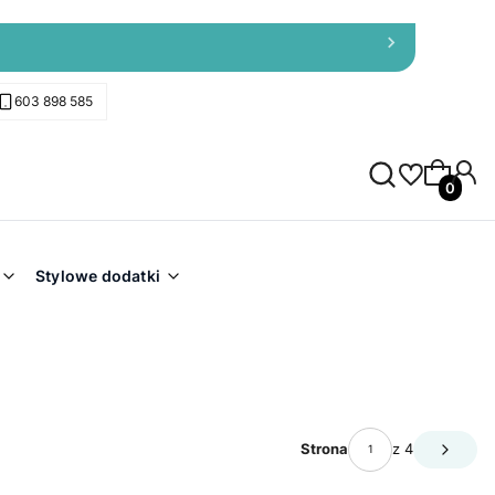
603 898 585
Produkty 
Stylowe dodatki
Strona
z 4
Następ