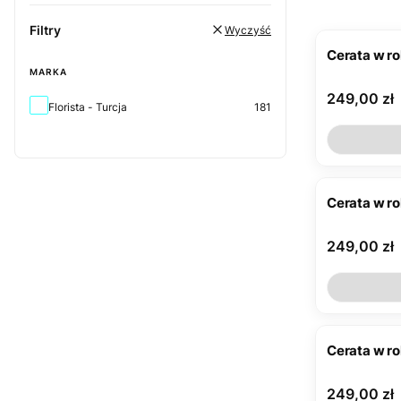
Filtry
Wyczyść
Cerata w r
MARKA
Cena
249,00 zł
Marka
Florista - Turcja
181
Cerata w r
Cena
249,00 zł
Cerata w r
Cena
249,00 zł