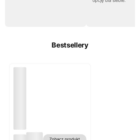
opcję dla siebie.
Bestsellery
Obru
Zobacz produkt