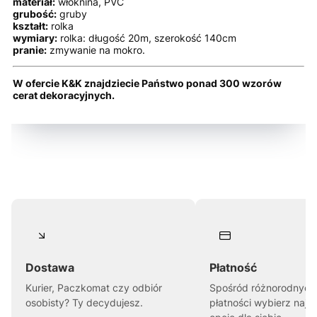
materiał:
włóknina, PVC
grubość:
gruby
kształt:
rolka
wymiary:
rolka: długość 20m, szerokość 140cm
pranie:
zmywanie na mokro.
W ofercie K&K znajdziecie Państwo ponad 300 wzorów
cerat dekoracyjnych.
Dostawa
Płatność
Kurier, Paczkomat czy odbiór
Spośród różnorodnych
osobisty? Ty decydujesz.
płatności wybierz najl