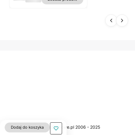
s
biały
plam
oodp
orny
polie
ster
gładk
i WN
Dodaj do koszyka