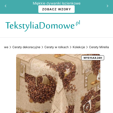
Miękkie dywaniki łazienkowe
ZOBACZ WZORY
omowe
Ceraty dekoracyjne
Ceraty w rolkach
Kolekcje
Ceraty Mirella
WYSYŁKA 24H