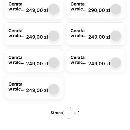
Cerata
Cerata
w rolce
w rolce
Cena
Cena
249,00 zł
290,00 zł
MOD-
DEK-
6385-
219C
01
Cerata
Cerata
w rolce
w rolce
Cena
Cena
249,00 zł
249,00 zł
FLO-
FLO-
1805-01
1805-
02
Cerata
Cerata
w rolce
w rolce
Cena
Cena
249,00 zł
249,00 zł
FLO-
MOD-
1805-
6387-
03
01
Cerata
w rolce
Cena
249,00 zł
MOD-
6386-
04
Strona
z 1