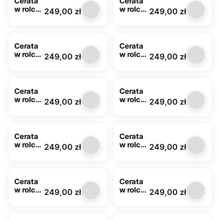
Cerata
Cerata
w rolce
w rolce
Cena
Cena
249,00 zł
249,00 zł
MOD-
MOD-
6362-
6362-
01
02
Cerata
Cerata
w rolce
w rolce
Cena
Cena
249,00 zł
249,00 zł
MOD-
MOD-
6365-
6367-
02
01
Cerata
Cerata
w rolce
w rolce
Cena
Cena
249,00 zł
249,00 zł
FLO-
FLO-
1791-02
1794-01
Cerata
Cerata
w rolce
w rolce
Cena
Cena
249,00 zł
249,00 zł
FLO-
FLO-
1794-02
1796-
03
Cerata
Cerata
w rolce
w rolce
Cena
Cena
249,00 zł
249,00 zł
FLO-
MOD-
1786-01
6384-
02