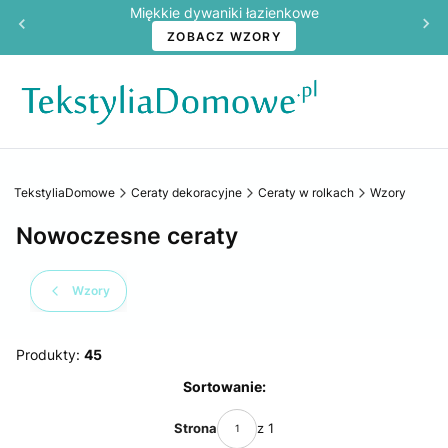
Miękkie dywaniki łazienkowe
ZOBACZ WZORY
TekstyliaDomowe
Ceraty dekoracyjne
Ceraty w rolkach
Wzory
Nowoczesne ceraty
Wzory
Produkty:
45
Lista produktów
Sortowanie:
Strona
z 1