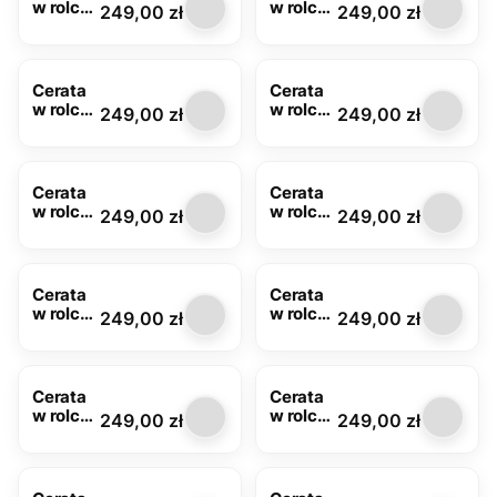
w rolce
w rolce
Cena
Cena
249,00 zł
249,00 zł
MOD-
MOD-
6294-
6294-
01
03
Cerata
Cerata
w rolce
w rolce
Cena
Cena
249,00 zł
249,00 zł
MOD-
MOD-
6295-
6300-
03
03
Cerata
Cerata
w rolce
w rolce
Cena
Cena
249,00 zł
249,00 zł
MOD-
MOD-
6329-
6330-
05
01
Cerata
Cerata
w rolce
w rolce
Cena
Cena
249,00 zł
249,00 zł
MOD-
MOD-
6343-
6343-
01
02
Cerata
Cerata
w rolce
w rolce
Cena
Cena
249,00 zł
249,00 zł
MOD-
MOD-
6345-
6348-
01
02