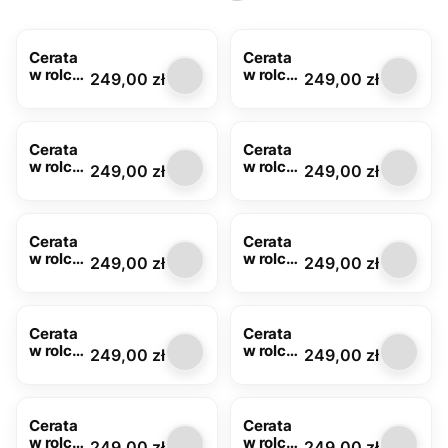
Cerata
Cerata
w rolce
w rolce
Cena
Cena
249,00 zł
249,00 zł
MOD-
MOD-
6340-
6372-01
01
Cerata
Cerata
w rolce
w rolce
Cena
Cena
249,00 zł
249,00 zł
MOD-
MOD-
6348-
6346-
01
01
Cerata
Cerata
w rolce
w rolce
Cena
Cena
249,00 zł
249,00 zł
MOD-
MOD-
6324-
6021-
01
00
Cerata
Cerata
w rolce
w rolce
Cena
Cena
249,00 zł
249,00 zł
MOD-
MOD-
6279-01
6279-
06
Cerata
Cerata
w rolce
w rolce
Cena
Cena
249,00 zł
249,00 zł