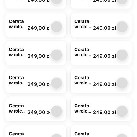
FLO-
FLO-
1790-01
1790-
03
Cerata
Cerata
w rolce
w rolce
Cena
Cena
249,00 zł
249,00 zł
MOD-
MOD-
6062-
6064-
00
00
Cerata
Cerata
w rolce
w rolce
Cena
Cena
249,00 zł
249,00 zł
MOD-
MOD-
6142-
6203-
00
01
Cerata
Cerata
w rolce
w rolce
Cena
Cena
249,00 zł
249,00 zł
MOD-
MOD-
6203-
6223-
02
00
Cerata
Cerata
w rolce
w rolce
Cena
Cena
249,00 zł
249,00 zł
MOD-
MOD-
6244-
6291-
03
05
Cerata
Cerata