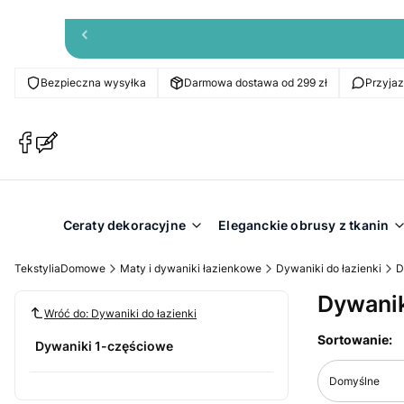
Bezpieczna wysyłka
Darmowa dostawa od 299 zł
Przyja
(Otwiera
(Otwiera
się
się
w
w
nowej
nowej
karcie)
karcie)
Ceraty dekoracyjne
Eleganckie obrusy z tkanin
TekstyliaDomowe
Maty i dywaniki łazienkowe
Dywaniki do łazienki
D
Dywanik
Wróć do: Dywaniki do łazienki
Lista pr
Sortowanie:
Dywaniki 1-częściowe
Domyślne