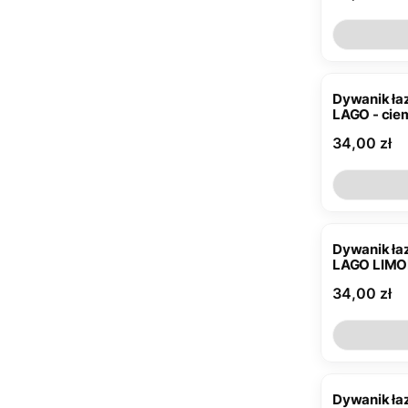
Dywanik łaz
LAGO - cie
Cena
34,00 zł
Dywanik ła
LAGO LIM
Cena
34,00 zł
Dywanik łazien