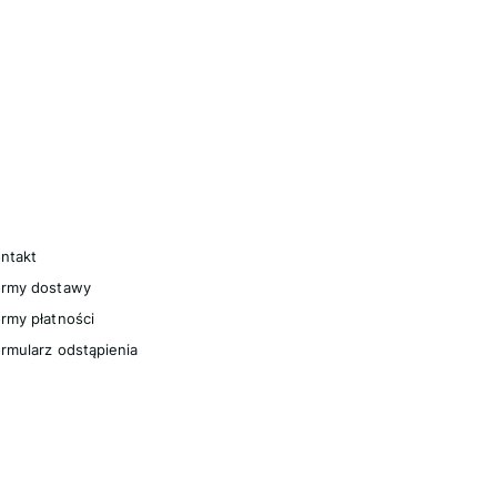
omoc
ntakt
ormy dostawy
rmy płatności
rmularz odstąpienia