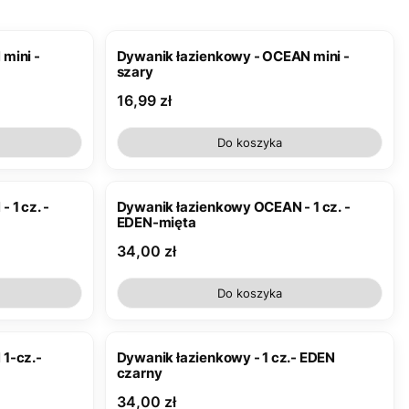
mini -
Dywanik łazienkowy - OCEAN mini -
szary
Cena
16,99 zł
Do koszyka
 1 cz. -
Dywanik łazienkowy OCEAN - 1 cz. -
EDEN-mięta
Cena
34,00 zł
Do koszyka
1-cz.-
Dywanik łazienkowy - 1 cz.- EDEN
czarny
Cena
34,00 zł