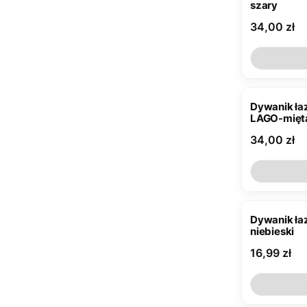
szary
Cena
34,00 zł
Dywanik łaz
LAGO-mięt
Cena
34,00 zł
Dywanik ła
niebieski
Cena
16,99 zł