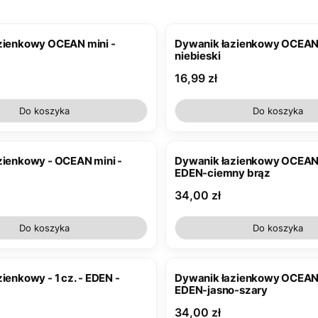
zienkowy OCEAN mini -
Dywanik łazienkowy OCEAN 
niebieski
Cena
16,99 zł
Do koszyka
Do koszyka
zienkowy - OCEAN mini -
Dywanik łazienkowy OCEAN -
EDEN-ciemny brąz
Cena
34,00 zł
Do koszyka
Do koszyka
kowy - 1 cz. - EDEN -
Dywanik łazienkowy OCEAN 
EDEN-jasno-szary
Cena
34,00 zł