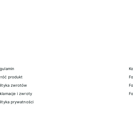
nki w stopce
egulaminy
P
gulamin
Ko
róć produkt
F
lityka zwrotów
Fo
klamacje i zwroty
Fo
lityka prywatności