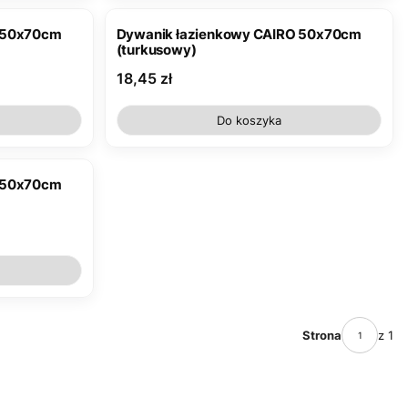
O 50x70cm
Dywanik łazienkowy CAIRO 50x70cm
(turkusowy)
Cena
18,45 zł
Do koszyka
O 50x70cm
Strona
z 1