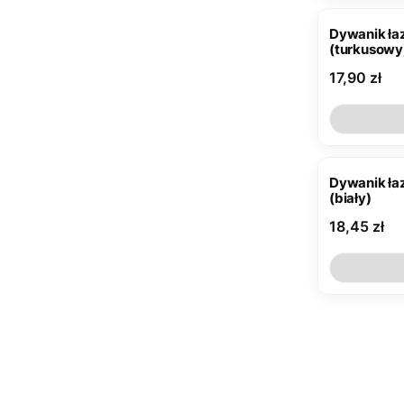
Dywanik ł
(turkusowy
Cena
17,90 zł
Dywanik ł
(biały)
Cena
18,45 zł