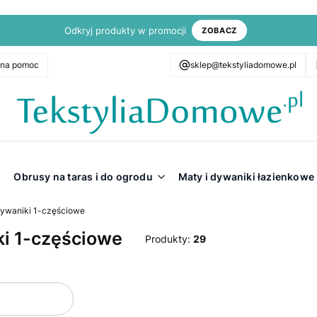
Odkryj produkty w promocji
ZOBACZ
zna pomoc
sklep@tekstyliadomowe.pl
Obrusy na taras i do ogrodu
Maty i dywaniki łazienkowe
ywaniki 1-częściowe
i 1-częściowe
Produkty:
29
oduktów