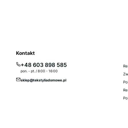
Li
Kontakt
R
+48 603 898 585
Re
pon. - pt. / 8:00 - 16:00
Zw
sklep@tekstyliadomowe.pl
Po
Re
Po