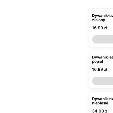
Dywanik ła
zielony
Cena
16,99 zł
Dywanik ła
popiel
Cena
16,99 zł
Dywanik łazien
niebieski
Cena
34,00 zł