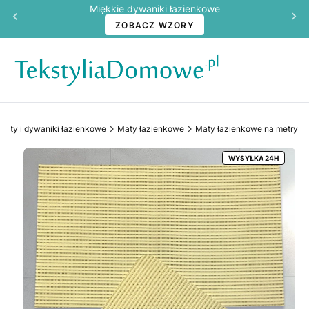
Miękkie dywaniki łazienkowe
ZOBACZ WZORY
Maty i dywaniki łazienkowe
Maty łazienkowe
Maty łazienkowe na metry
WYSYŁKA 24H