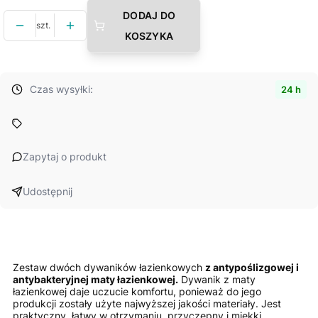
DODAJ DO
szt.
KOSZYKA
Czas wysyłki:
24 h
Zapytaj o produkt
Udostępnij
Zestaw dwóch dywaników łazienkowych
z antypoślizgowej i
antybakteryjnej maty łazienkowej.
Dywanik z maty
łazienkowej daje uczucie komfortu, ponieważ do jego
produkcji zostały użyte najwyższej jakości materiały. Jest
praktyczny, łatwy w otrzymaniu, przyczepny i miękki.