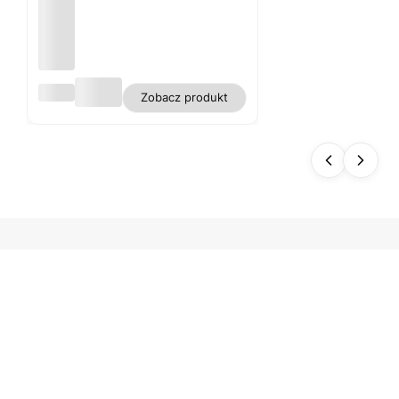
Obru
Zobacz produkt
s
biały
plam
oodp
orny
polie
ster
gładk
i WN