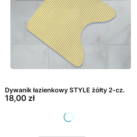
Dywanik łazienkowy STYLE żółty 2-cz.
Cena
18,00 zł
Wybierz wariant produktu:
Poszczególne warianty mogą różnić się ceną