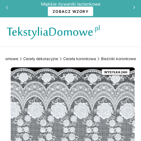
Miękkie dywaniki łazienkowe
ZOBACZ WZORY
liaDomowe
Ceraty dekoracyjne
Cerata koronkowa
Bieżniki koronkowe
WYSYŁKA 24H