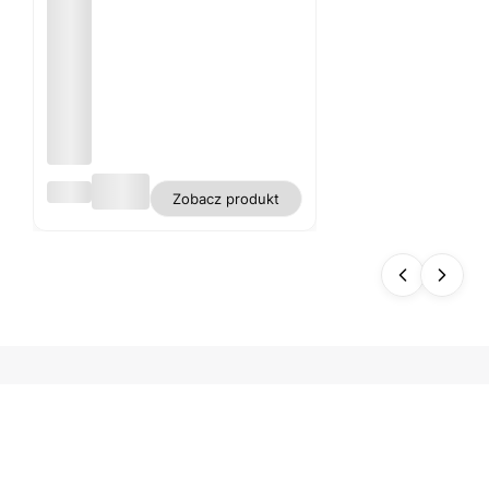
Obru
Zobacz produkt
s
biały
plam
oodp
orny
polie
ster
gładk
i WN