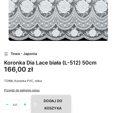
Towa - Japonia
Koronka Dia Lace biała (L-512) 50cm
Cena
166,00 zł
TOWA, Koronka PVC, rolka
Przejdź do pełnego opisu
DODAJ DO
szt.
KOSZYKA