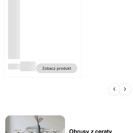
Obru
Zobacz produkt
s
biały
plam
oodp
orny
polie
ster
gładk
i WN