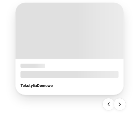
08-05-2026
Jak dobrać idealny obrus na taras i do
ogrodu?
TekstyliaDomowe