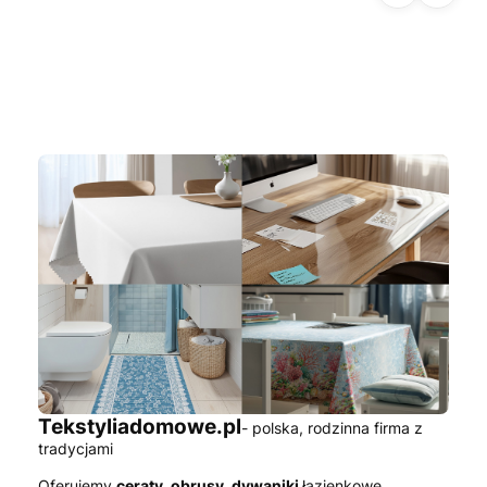
rny
żon
kile
Tekstyliadomowe.pl
- polska, rodzinna firma z
tradycjami
Oferujemy
ceraty, obrusy, dywaniki
łazienkowe