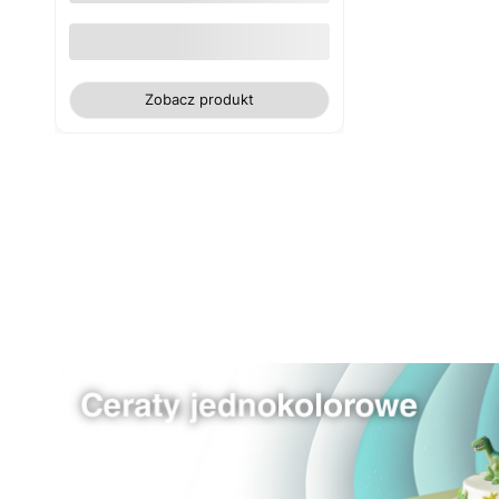
frędzlami) jasno-szary 130x180
owal
Zobacz produkt