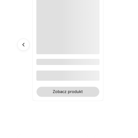
Obrus plamoodporny żonkile
Zobacz produkt