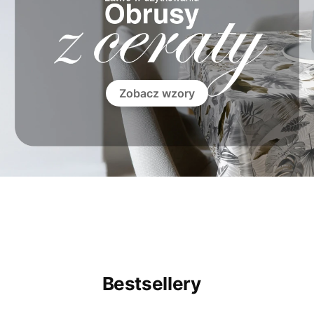
OOOOO
OOOOO
Zobacz wzory
Bestsellery