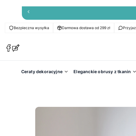
Bezpieczna wysyłka
Darmowa dostawa od 299 zł
Przyja
(Otwiera
(Otwiera
się
się
w
w
nowej
nowej
Ceraty dekoracyjne
Eleganckie obrusy z tkanin
karcie)
karcie)