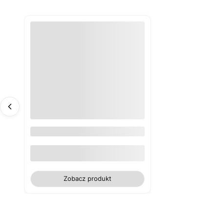
Obrus biały plamoodporny
poliester gładki WN
Zobacz produkt