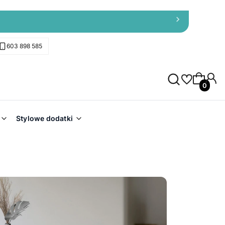
603 898 585
Produkty 
Stylowe dodatki