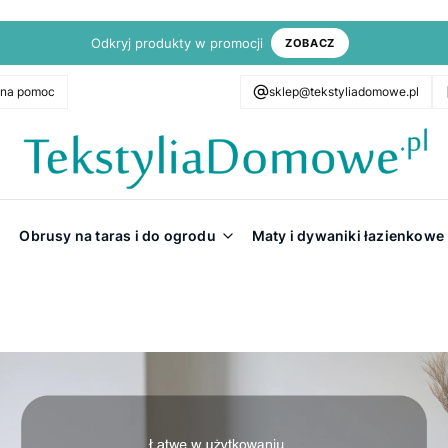
Odkryj produkty w promocji
ZOBACZ
zna pomoc
sklep@tekstyliadomowe.pl
Obrusy na taras i do ogrodu
Maty i dywaniki łazienkowe