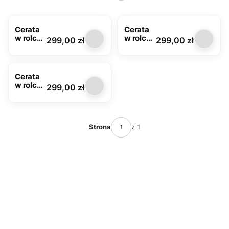
Cerata
Cerata
w rolce
w rolce
Cena
Cena
299,00 zł
299,00 zł
biała
beżowa
Brillant
Brillant
7157A
7157B
Cerata
w rolce
Cena
299,00 zł
szara
Brillant
7157G
Strona
z 1