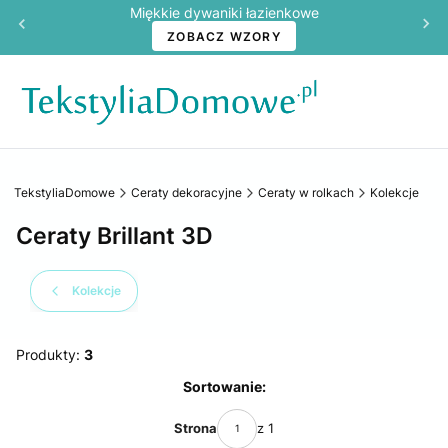
Miękkie dywaniki łazienkowe
ZOBACZ WZORY
TekstyliaDomowe
Ceraty dekoracyjne
Ceraty w rolkach
Kolekcje
Ceraty Brillant 3D
Kolekcje
Produkty:
3
Lista produktów
Sortowanie:
Strona
z 1