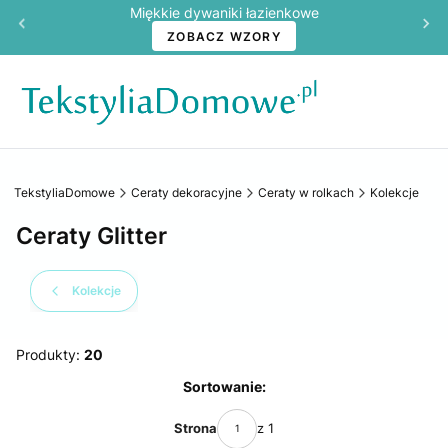
Miękkie dywaniki łazienkowe
ZOBACZ WZORY
TekstyliaDomowe
Ceraty dekoracyjne
Ceraty w rolkach
Kolekcje
Ceraty Glitter
Kolekcje
Produkty:
20
Lista produktów
Sortowanie:
Strona
z 1