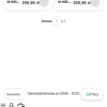
w rolce
w rolce
Cena
Cena
356,80 zł
356,80 zł
Glitter
Glitter
6561D z
6834C z
brokate
brokate
m
m
Strona
z 1
Filtry
Domyślne
Produkty w koszyku: 0. Zobacz szczegóły