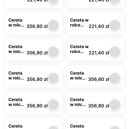
Glitter
Glitter
7087A z
6570A z
brokate
brokate
m
m
Cerata
Cerata w
w rolce
rolce
Cena
Cena
356,80 zł
221,40 zł
Glitter
Glitter
6704D z
6705A z
brokate
brokate
m
m
Cerata
Cerata w
w rolce
rolce
Cena
Cena
356,80 zł
221,40 zł
Glitter
Glitter
6705C z
6707D z
brokate
brokate
m
m
Cerata
Cerata
w rolce
w rolce
Cena
Cena
356,80 zł
356,80 zł
Glitter
Glitter
6728B z
6767B z
brokate
brokate
m
m
Cerata
Cerata
w rolce
w rolce
Cena
Cena
356,80 zł
356,80 zł
Glitter
Glitter
7161B
7098D z
brokate
m
Cerata
Cerata