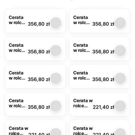
Cerata
Cerata
w rolce
w rolce
Cena
Cena
356,80 zł
356,80 zł
Glitter
Glitter
7081A z
7082C z
brokate
brokate
m
m
Cerata
Cerata
w rolce
w rolce
Cena
Cena
356,80 zł
356,80 zł
Glitter
Glitter
7082D z
7088A z
brokate
brokate
m
m
Cerata
Cerata
w rolce
w rolce
Cena
Cena
356,80 zł
356,80 zł
Glitter
Glitter
7088C z
7088D z
brokate
brokate
m
m
Cerata
Cerata w
w rolce
rolce
Cena
Cena
356,80 zł
221,40 zł
Glitter
Glitter
7073A z
7076D z
brokate
brokate
m
m
Cerata w
Cerata w
rolce
rolce
Cena
Cena
221,40 zł
221,40 zł