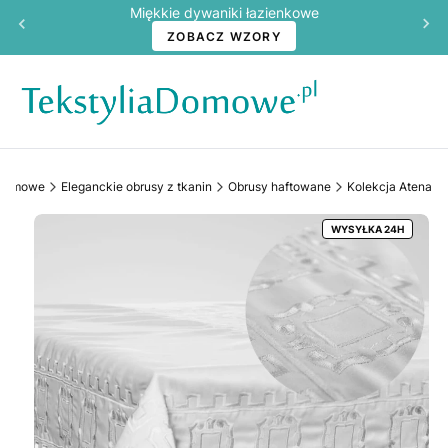
Miękkie dywaniki łazienkowe
ZOBACZ WZORY
aDomowe
Eleganckie obrusy z tkanin
Obrusy haftowane
Kolekcja Atena
WYSYŁKA 24H