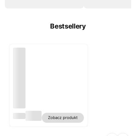
Bestsellery
Obru
Zobacz produkt
s
biały
plam