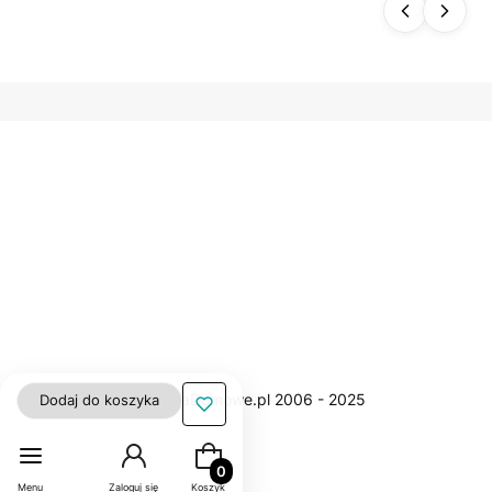
oodp
orny
polie
ster
gładk
i WN
Dodaj do koszyka
Produkty w koszyku: 0. Zobacz szczegół
Menu
Zaloguj się
Koszyk