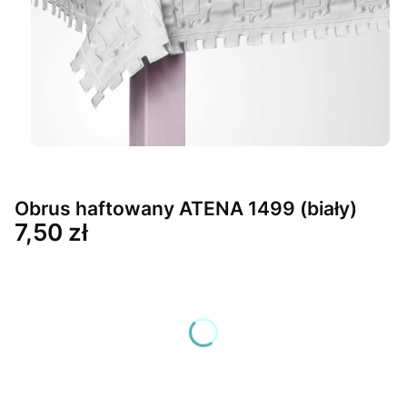
Obrus haftowany ATENA 1499 (biały)
Cena
7,50 zł
Wybierz wariant produktu:
Poszczególne warianty mogą różnić się ceną
*
Wybierz rozmiar (cm)
Wybierz