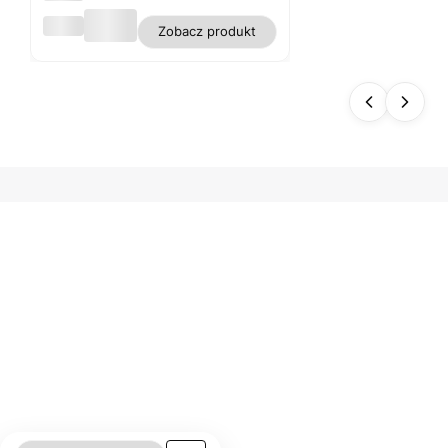
Obru
Zobacz produkt
s
biały
plam
oodp
orny
polie
ster
gładk
i WN