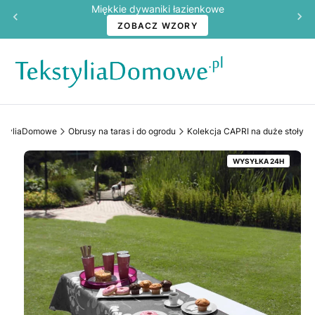
Miękkie dywaniki łazienkowe
ZOBACZ WZORY
kstyliaDomowe
Obrusy na taras i do ogrodu
Kolekcja CAPRI na duże stoły
WYSYŁKA 24H