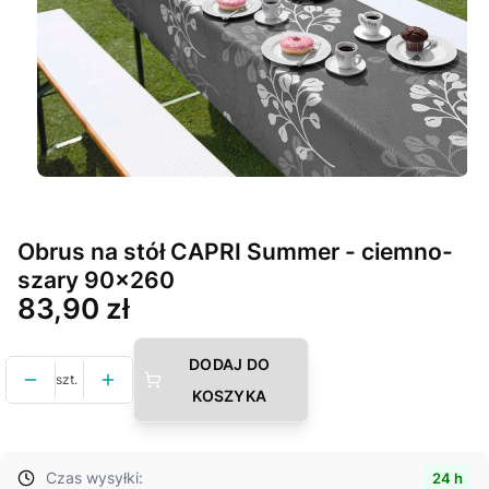
Obrus na stół CAPRI Summer - ciemno-
szary 90x260
Cena
83,90 zł
DODAJ DO
szt.
KOSZYKA
Czas wysyłki:
24 h