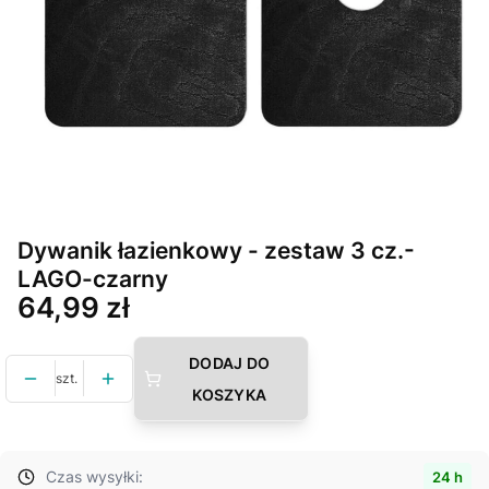
Dywanik łazienkowy - zestaw 3 cz.-
LAGO-czarny
Cena
64,99 zł
DODAJ DO
szt.
KOSZYKA
Czas wysyłki:
24 h