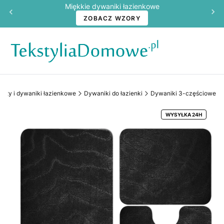
Miękkie dywaniki łazienkowe
ZOBACZ WZORY
Maty i dywaniki łazienkowe
Dywaniki do łazienki
Dywaniki 3-częściowe
WYSYŁKA 24H