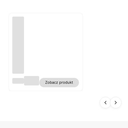
Obru
Zobacz produkt
s
biały
plam
oodp
orny
polie
ster
gładk
i WN