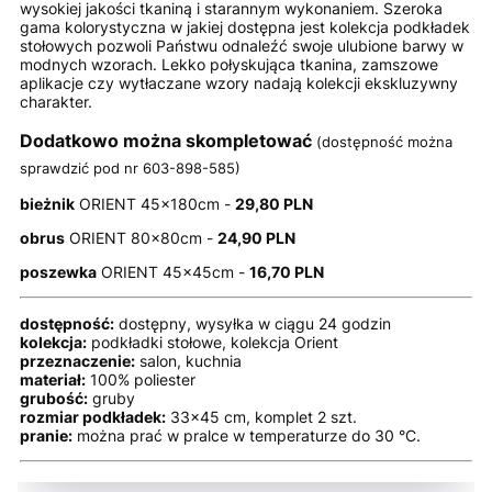
wysokiej jakości tkaniną i starannym wykonaniem. Szeroka
gama kolorystyczna w jakiej dostępna jest kolekcja podkładek
stołowych pozwoli Państwu odnaleźć swoje ulubione barwy w
modnych wzorach. Lekko połyskująca tkanina, zamszowe
aplikacje czy wytłaczane wzory nadają kolekcji ekskluzywny
charakter.
Dodatkowo można skompletować
(dostępność można
sprawdzić pod nr 603-898-585)
bieżnik
ORIENT 45x180cm -
29,80 PLN
obrus
ORIENT 80x80cm -
24,90 PLN
poszewka
ORIENT 45x45cm -
16,70 PLN
dostępność:
dostępny, wysyłka w ciągu 24 godzin
kolekcja:
podkładki stołowe, kolekcja Orient
przeznaczenie:
salon, kuchnia
materiał:
100% poliester
grubość:
gruby
rozmiar podkładek:
33x45 cm, komplet 2 szt.
pranie:
można prać w pralce w temperaturze do 30 °C.