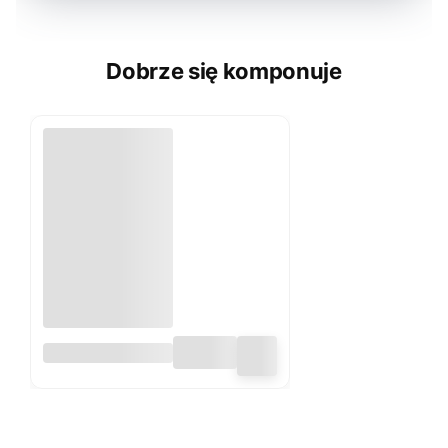
Dobrze się komponuje
Obrus
dekoracyjny
80x80 cm
ORIENT len szary