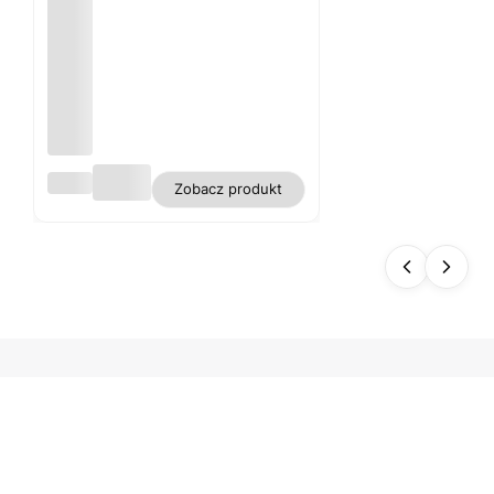
Obru
Zobacz produkt
s
biały
plam
oodp
orny
polie
ster
gładk
i WN