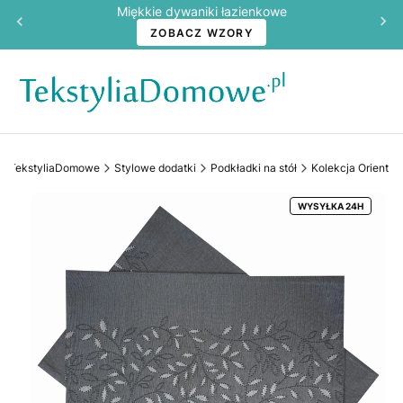
Miękkie dywaniki łazienkowe
ZOBACZ WZORY
TekstyliaDomowe
Stylowe dodatki
Podkładki na stół
Kolekcja Orient
WYSYŁKA 24H