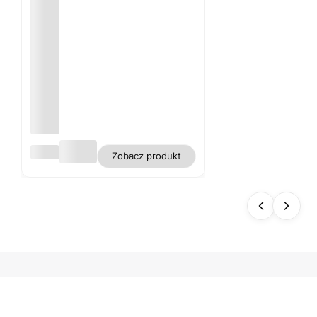
Obru
Zobacz produkt
s
biały
plam
oodp
orny
polie
ster
gładk
i WN