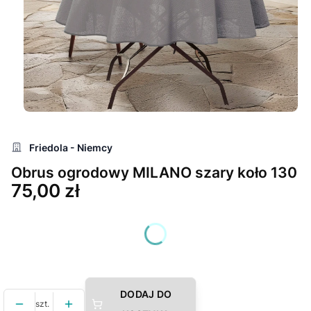
Friedola - Niemcy
Obrus ogrodowy MILANO szary koło 130
Cena
75,00 zł
Wybierz wariant produktu:
Poszczególne warianty mogą różnić się ceną
DODAJ DO
szt.