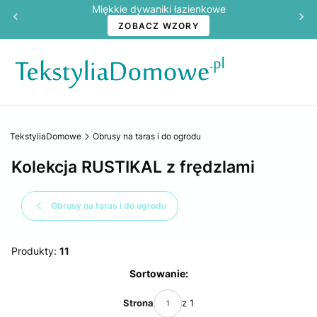
Miękkie dywaniki łazienkowe
ZOBACZ WZORY
TekstyliaDomowe
Obrusy na taras i do ogrodu
Kolekcja RUSTIKAL z frędzlami
Obrusy na taras i do ogrodu
Produkty:
11
Lista produktów
Sortowanie:
Strona
z 1