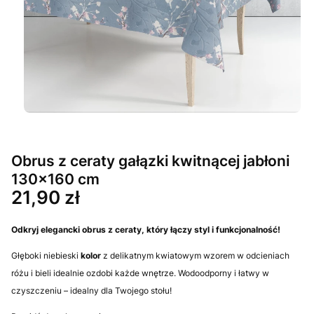
Obrus z ceraty gałązki kwitnącej jabłoni
130x160 cm
Cena
21,90 zł
Odkryj elegancki
obrus
z ceraty, który łączy
styl
i funkcjonalność!
Głęboki niebieski
kolor
z delikatnym kwiatowym wzorem w odcieniach
różu i bieli idealnie ozdobi każde wnętrze. Wodoodporny i łatwy w
czyszczeniu – idealny dla Twojego stołu!