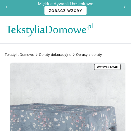
Miękkie dywaniki łazienkowe
ZOBACZ WZORY
TekstyliaDomowe
Ceraty dekoracyjne
Obrusy z ceraty
WYSYŁKA 24H