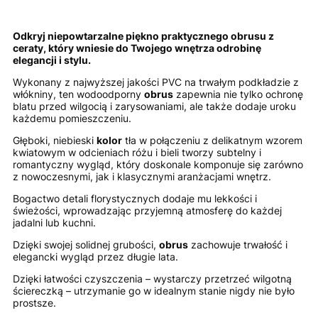
Odkryj niepowtarzalne piękno praktycznego obrusu z
ceraty, który wniesie do Twojego wnętrza odrobinę
elegancji i stylu.
Wykonany z najwyższej jakości PVC na trwałym podkładzie z
włókniny, ten wodoodporny
obrus
zapewnia nie tylko ochronę
blatu przed wilgocią i zarysowaniami, ale także dodaje uroku
każdemu pomieszczeniu.
Głęboki, niebieski
kolor
tła w połączeniu z delikatnym wzorem
kwiatowym w odcieniach różu i bieli tworzy subtelny i
romantyczny wygląd, który doskonale komponuje się zarówno
z nowoczesnymi, jak i klasycznymi aranżacjami wnętrz.
Bogactwo detali florystycznych dodaje mu lekkości i
świeżości, wprowadzając przyjemną atmosferę do każdej
jadalni lub kuchni.
Dzięki swojej solidnej grubości,
obrus
zachowuje trwałość i
elegancki wygląd przez długie lata.
Dzięki łatwości czyszczenia – wystarczy przetrzeć wilgotną
ściereczką – utrzymanie go w idealnym stanie nigdy nie było
prostsze.