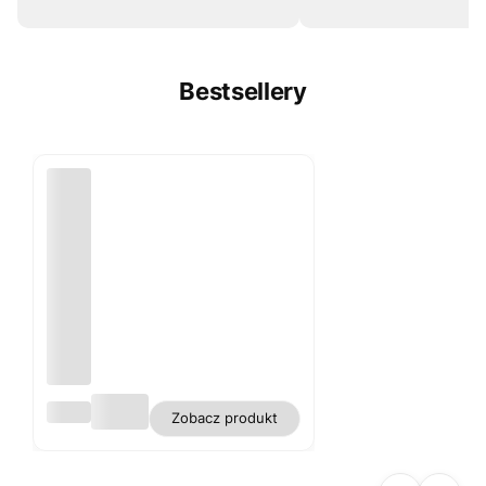
Bestsellery
Obru
Zobacz produkt
s
biały
plam
oodp