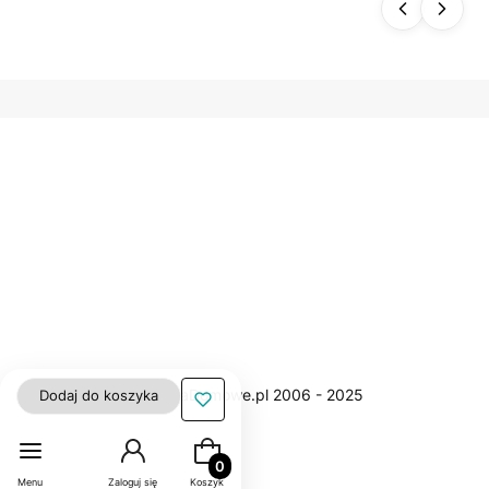
orny
polie
ster
gładk
i WN
Dodaj do koszyka
Produkty w koszyku: 0. Zobacz szczegół
Menu
Zaloguj się
Koszyk