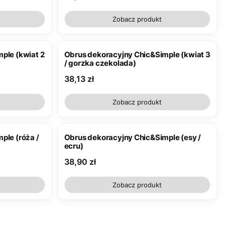
Zobacz produkt
ple (kwiat 2
Obrus dekoracyjny Chic&Simple (kwiat 3
/ gorzka czekolada)
Cena
38,13 zł
Zobacz produkt
ple (róża /
Obrus dekoracyjny Chic&Simple (esy /
ecru)
Cena
38,90 zł
Zobacz produkt