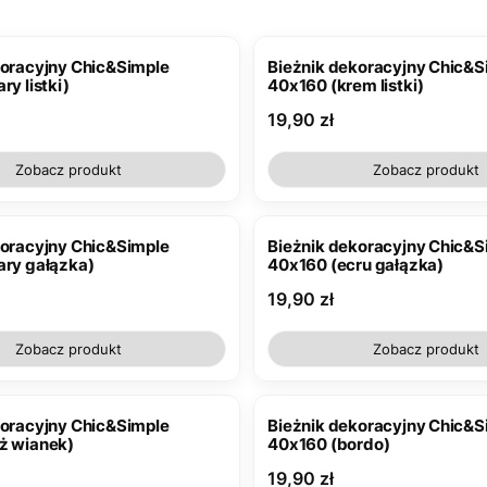
koracyjny Chic&Simple
Bieżnik dekoracyjny Chic&S
ry listki)
40x160 (krem listki)
Cena
19,90 zł
Zobacz produkt
Zobacz produkt
koracyjny Chic&Simple
Bieżnik dekoracyjny Chic&S
ary gałązka)
40x160 (ecru gałązka)
Cena
19,90 zł
Zobacz produkt
Zobacz produkt
koracyjny Chic&Simple
Bieżnik dekoracyjny Chic&S
ż wianek)
40x160 (bordo)
Cena
19,90 zł