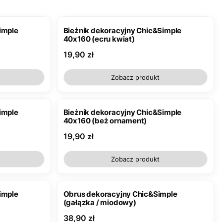
imple
Bieżnik dekoracyjny Chic&Simple
40x160 (ecru kwiat)
Cena
19,90 zł
Zobacz produkt
imple
Bieżnik dekoracyjny Chic&Simple
40x160 (beż ornament)
Cena
19,90 zł
Zobacz produkt
imple
Obrus dekoracyjny Chic&Simple
(gałązka / miodowy)
Cena
38,90 zł