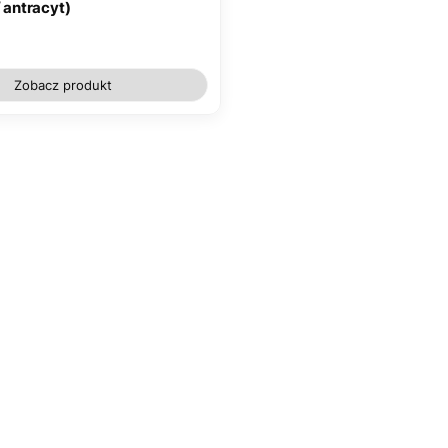
/ antracyt)
Zobacz produkt
nki w stopce
egulaminy
P