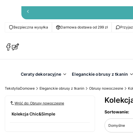
Bezpieczna wysyłka
Darmowa dostawa od 299 zł
Przyja
(Otwiera
(Otwiera
się
się
w
w
nowej
nowej
karcie)
karcie)
Ceraty dekoracyjne
Eleganckie obrusy z tkanin
TekstyliaDomowe
Eleganckie obrusy z tkanin
Obrusy nowoczesne
Ko
Kolekcj
Wróć do: Obrusy nowoczesne
Lista pr
Sortowanie:
Kolekcja Chic&Simple
Domyślne