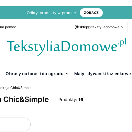
Odkryj produkty w promocji
ZOBACZ
zna pomoc
sklep@tekstyliadomowe.pl
Obrusy na taras i do ogrodu
Maty i dywaniki łazienkowe
lekcja Chic&Simple
a Chic&Simple
Produkty:
16
oduktów