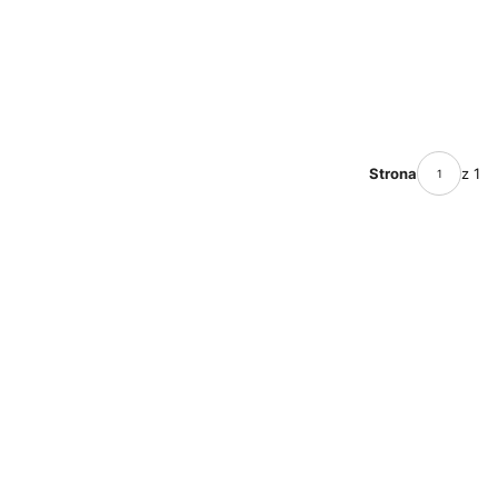
Strona
z 1
omoc