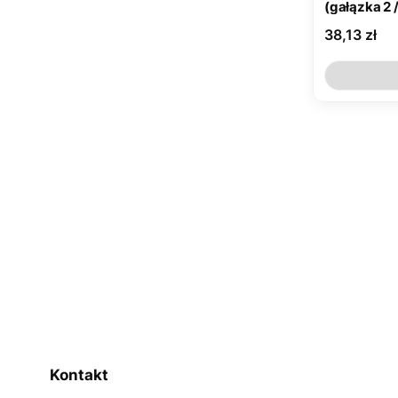
(gałązka 2 
Cena
38,13 zł
Li
Kontakt
R