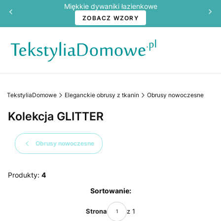
Miękkie dywaniki łazienkowe
ZOBACZ WZORY
TekstyliaDomowe
Eleganckie obrusy z tkanin
Obrusy nowoczesne
Kolekcja GLITTER
Obrusy nowoczesne
Produkty:
4
Lista produktów
Sortowanie:
Strona
z 1