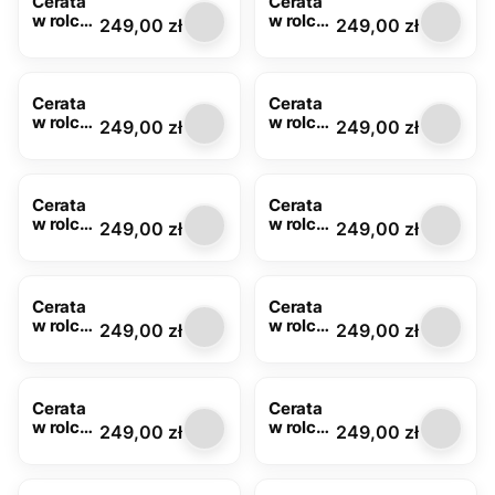
Cerata
Cerata
w rolce
w rolce
Cena
Cena
249,00 zł
249,00 zł
FLO-
FLO-
1215-01
1215-02
Cerata
Cerata
w rolce
w rolce
Cena
Cena
249,00 zł
249,00 zł
FLO-
FLO-
1257-02
1257-03
Cerata
Cerata
w rolce
w rolce
Cena
Cena
249,00 zł
249,00 zł
FLO-
FLO-
1268-02
1325-01
Cerata
Cerata
w rolce
w rolce
Cena
Cena
249,00 zł
249,00 zł
FLO-
FLO-
1325-02
1325-
04
Cerata
Cerata
w rolce
w rolce
Cena
Cena
249,00 zł
249,00 zł
FLO-
FLO-
1325-
1345-01
05