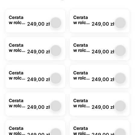
Cerata
Cerata
w rolce
w rolce
Cena
Cena
249,00 zł
249,00 zł
WN
FLO-
FLO-
1032-01
1002-
00
Cerata
Cerata
w rolce
w rolce
Cena
Cena
249,00 zł
249,00 zł
słonecz
kwiaty
niki
FLO-
FLO-
1034-
1032-02
04
Cerata
Cerata
w rolce
w rolce
Cena
Cena
249,00 zł
249,00 zł
lawend
FLO-
a FLO-
1045-
1038-01
00
Cerata
Cerata
w rolce
w rolce
Cena
Cena
249,00 zł
249,00 zł
margar
biała
etki
FLO-
FLO-
1100-00
1097-
Cerata
Cerata
00
w rolce
w rolce
Cena
Cena
249,00 zł
249,00 zł