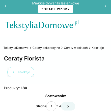
Miękkie dywaniki łazienkowe
ZOBACZ WZORY
TekstyliaDomowe
Ceraty dekoracyjne
Ceraty w rolkach
Kolekcje
Ceraty Florista
Kolekcje
Produkty:
180
Lista produktów
Sortowanie:
Strona
z 4
Następne produkty