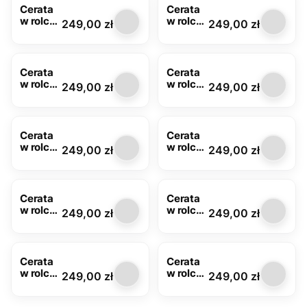
Cerata
Cerata
w rolce
w rolce
Cena
Cena
249,00 zł
249,00 zł
FLO-
FLO-
1353-01
1353-
03
Cerata
Cerata
w rolce
w rolce
Cena
Cena
249,00 zł
249,00 zł
FLO-
FLO-
1360-
1363-01
00
Cerata
Cerata
w rolce
w rolce
Cena
Cena
249,00 zł
249,00 zł
FLO-
FLO-
1363-
1431-01
02
Cerata
Cerata
w rolce
w rolce
Cena
Cena
249,00 zł
249,00 zł
FLO-
FLO-
1433-
1436-01
02
Cerata
Cerata
w rolce
w rolce
Cena
Cena
249,00 zł
249,00 zł
FLO-
FLO-
1453-
1453-