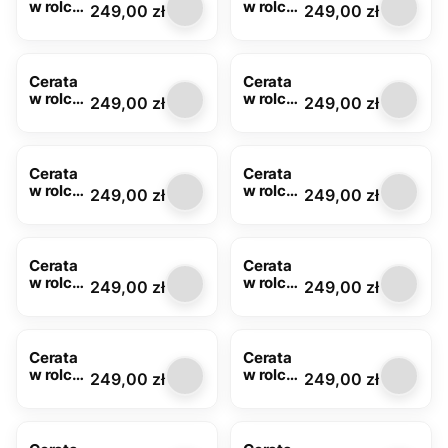
w rolce
w rolce
Cena
Cena
249,00 zł
249,00 zł
szara
mięta
FLO-
FLO-
1101-29
1101-41
Cerata
Cerata
w rolce
w rolce
Cena
Cena
249,00 zł
249,00 zł
zielona,
FLO-
margar
1115-06
etki
FLO-
Cerata
Cerata
1110-03
w rolce
w rolce
Cena
Cena
249,00 zł
249,00 zł
FLO-
FLO-
1118-01
1148-00
Cerata
Cerata
w rolce
w rolce
Cena
Cena
249,00 zł
249,00 zł
FLO-
FLO-
1150-01
1150-05
Cerata
Cerata
w rolce
w rolce
Cena
Cena
249,00 zł
249,00 zł
FLO-
FLO-
1156-00
1196-03