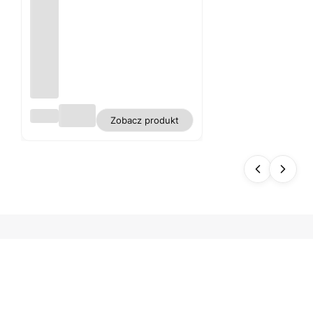
Obru
Zobacz produkt
s
biały
plam
oodp
orny
polie
ster
gładk
i WN