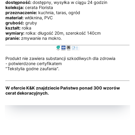
dostępność:
dostępny, wysyłka w ciągu 24 godzin
kolekcja:
cerata Florista
przeznaczenie:
kuchnia, taras, ogród
materiał:
włóknina, PVC
grubość:
gruby
kształt:
rolka
wymiary:
rolka: długość 20m, szerokość 140cm
pranie:
zmywanie na mokro.
Produkt nie zawiera substancji szkodliwych dla zdrowia
- potwierdzone certyfikatem
"Tekstylia godne zaufania".
W ofercie K&K znajdziecie Państwo ponad 300 wzorów
cerat dekoracyjnych.