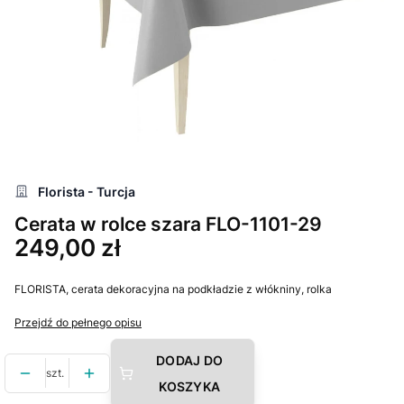
Florista - Turcja
Cerata w rolce szara FLO-1101-29
Cena
249,00 zł
FLORISTA, cerata dekoracyjna na podkładzie z włókniny, rolka
Przejdź do pełnego opisu
DODAJ DO
szt.
KOSZYKA