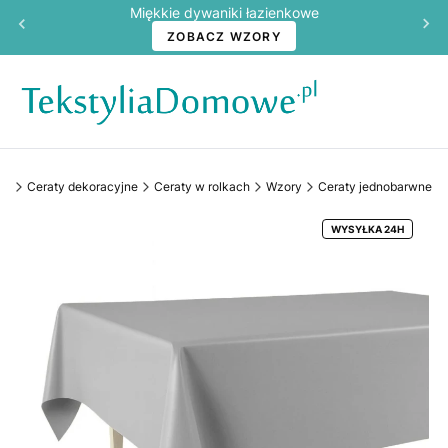
Miękkie dywaniki łazienkowe
ZOBACZ WZORY
we
Ceraty dekoracyjne
Ceraty w rolkach
Wzory
Ceraty jednobarwne
WYSYŁKA 24H