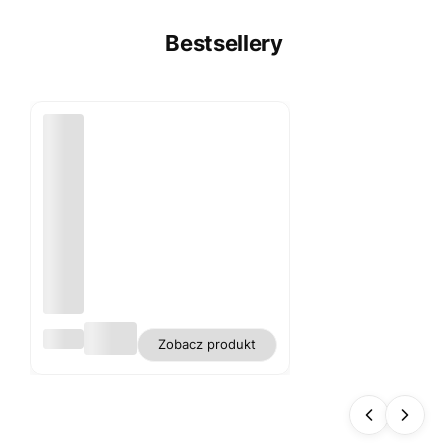
Bestsellery
Obru
Zobacz produkt
s
biały
plam
oodp
orny
polie