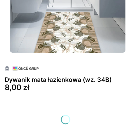
Dywanik mata łazienkowa (wz. 34B)
Cena
8,00 zł
Wybierz wariant produktu:
Poszczególne warianty mogą różnić się ceną
*
Wybierz rozmiar (cm)