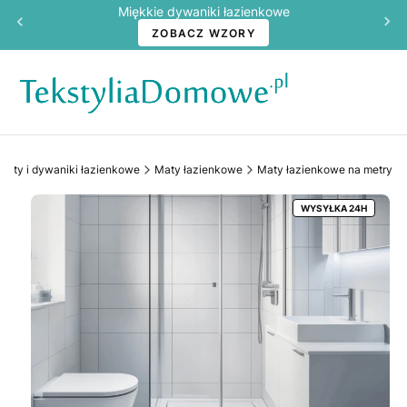
Miękkie dywaniki łazienkowe
ZOBACZ WZORY
Maty i dywaniki łazienkowe
Maty łazienkowe
Maty łazienkowe na metry
WYSYŁKA 24H