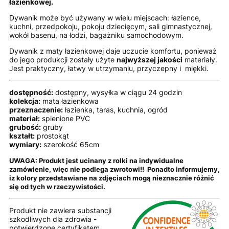
łazienkowej.
Dywanik może być używany w wielu miejscach: łazience,
kuchni, przedpokoju, pokoju dziecięcym, sali gimnastycznej,
wokół basenu, na łodzi, bagażniku samochodowym.
Dywanik z maty łazienkowej daje uczucie komfortu, ponieważ
do jego produkcji zostały użyte
najwyższej jakości
materiały.
Jest praktyczny, łatwy w utrzymaniu, przyczepny i miękki.
dostępność:
dostępny, wysyłka w ciągu 24 godzin
kolekcja:
mata łazienkowa
przeznaczenie:
łazienka, taras, kuchnia, ogród
materiał:
spienione PVC
grubość:
gruby
kształt:
prostokąt
wymiary:
szerokość 65cm
UWAGA: Produkt jest ucinany z rolki na indywidualne
zamówienie, więc nie podlega zwrotowi!! Ponadto informujemy,
iz kolory przedstawiane na zdjęciach mogą nieznacznie różnić
się od tych w rzeczywistości.
Produkt nie zawiera substancji
szkodliwych dla zdrowia -
potwierdzone certyfikatem