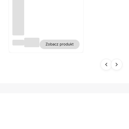
Obru
Zobacz produkt
s
biały
plam
oodp
orny
polie
ster
gładk
i WN