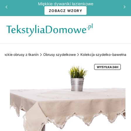
Miękkie dywaniki łazienkowe
ZOBACZ WZORY
ganckie obrusy z tkanin
Obrusy szydełkowe
Kolekcja szydełko-bawełna
WYSYŁKA 24H