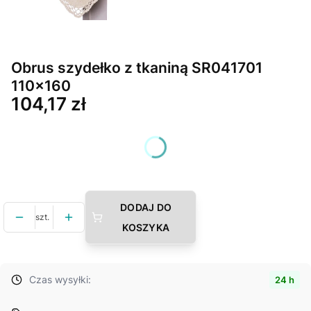
Obrus szydełko z tkaniną SR041701
110x160
Cena
104,17 zł
Wybierz wariant produktu:
Poszczególne warianty mogą różnić się ceną
DODAJ DO
szt.
KOSZYKA
Czas wysyłki:
24 h