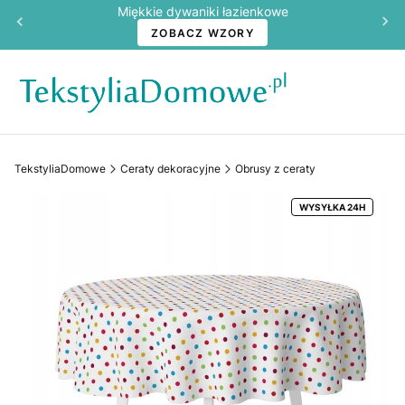
Miękkie dywaniki łazienkowe
ZOBACZ WZORY
TekstyliaDomowe
Ceraty dekoracyjne
Obrusy z ceraty
WYSYŁKA 24H