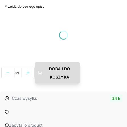
Przejdź do pełnego opisu
Wybierz wariant produktu:
Poszczególne warianty mogą różnić się ceną
*
Wybierz rozmiar (cm)
Wybierz
DODAJ DO
szt.
KOSZYKA
Czas wysyłki:
24 h
Zapytaj o produkt