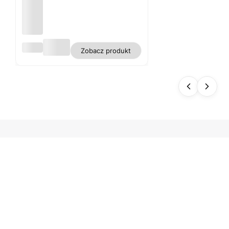
Obru
Zobacz produkt
s
biały
plam
oodp
orny
polie
ster
gładk
i WN