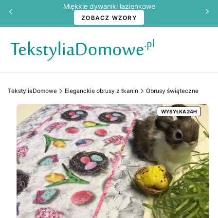
Miękkie dywaniki łazienkowe
ZOBACZ WZORY
TekstyliaDomowe
Eleganckie obrusy z tkanin
Obrusy świąteczne
WYSYŁKA 24H