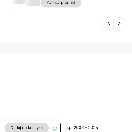
Obru
Zobacz produkt
s
biały
plam
oodp
orny
polie
ster
gładk
i WN
Dodaj do koszyka