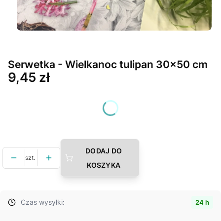
Serwetka - Wielkanoc tulipan 30x50 cm
Cena
9,45 zł
Wybierz wariant produktu:
Poszczególne warianty mogą różnić się ceną
DODAJ DO
szt.
KOSZYKA
Czas wysyłki:
24 h