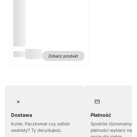
Serw
Zobacz produkt
etka
hafto
wana
ATEN
A
Dostawa
Płatność
Kurier, Paczkomat czy odbiór
Spośród różnorodnych
osobisty? Ty decydujesz.
płatności wybierz najl
opcję dla siebie.