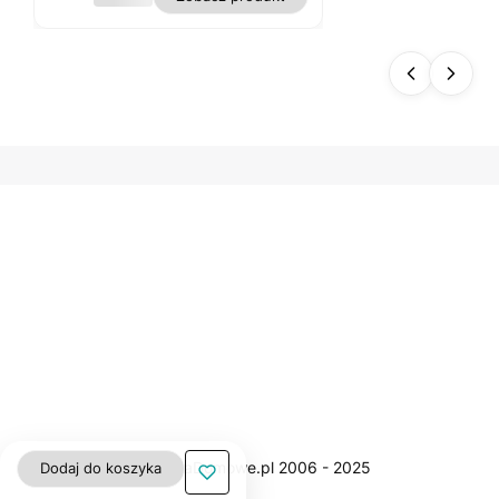
s
biały
plam
oodp
orny
polie
ster
gładk
i WN
Dodaj do koszyka