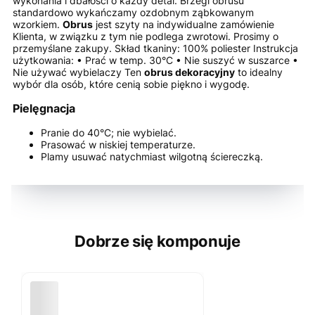
wykonania i dbałości o każdy detal. Brzegi obrusu
standardowo wykańczamy ozdobnym ząbkowanym
wzorkiem.
Obrus
jest szyty na indywidualne zamówienie
Klienta, w związku z tym nie podlega zwrotowi. Prosimy o
przemyślane zakupy. Skład tkaniny: 100% poliester Instrukcja
użytkowania: • Prać w temp. 30°C • Nie suszyć w suszarce •
Nie używać wybielaczy Ten
obrus
dekoracyjny
to idealny
wybór dla osób, które cenią sobie piękno i wygodę.
Pielęgnacja
Pranie do 40°C; nie wybielać.
Prasować w niskiej temperaturze.
Plamy usuwać natychmiast wilgotną ściereczką.
Dobrze się komponuje