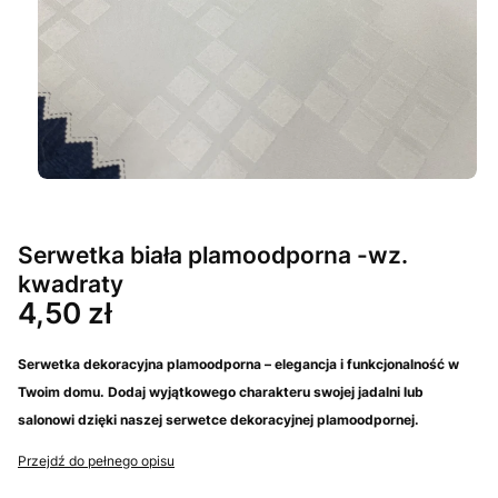
Serwetka biała plamoodporna -wz.
kwadraty
Cena
4,50 zł
Serwetka dekoracyjna plamoodporna – elegancja i funkcjonalność w
Twoim domu. Dodaj wyjątkowego charakteru swojej jadalni lub
salonowi dzięki naszej serwetce dekoracyjnej plamoodpornej.
Przejdź do pełnego opisu