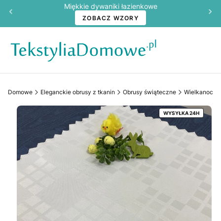
Miękkie dywaniki łazienkowe
ZOBACZ WZORY
yliaDomowe
Eleganckie obrusy z tkanin
Obrusy świąteczne
Wielkanoc
WYSYŁKA 24H