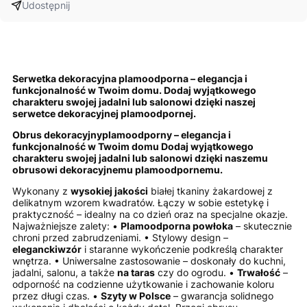
Udostępnij
Serwetka dekoracyjna plamoodporna – elegancja i
funkcjonalność w Twoim domu. Dodaj wyjątkowego
charakteru swojej jadalni lub salonowi dzięki naszej
serwetce dekoracyjnej plamoodpornej.
Obrus
dekoracyjny
plamoodporny
– elegancja i
funkcjonalność w Twoim domu Dodaj wyjątkowego
charakteru swojej jadalni lub salonowi dzięki naszemu
obrusowi dekoracyjnemu plamoodpornemu.
Wykonany z
wysokiej jakości
białej tkaniny żakardowej z
delikatnym wzorem kwadratów. Łączy w sobie estetykę i
praktyczność – idealny na co dzień oraz na specjalne okazje.
Najważniejsze zalety: •
Plamoodporna powłoka
– skutecznie
chroni przed zabrudzeniami. • Stylowy design –
elegancki
wzór
i staranne wykończenie podkreślą charakter
wnętrza. • Uniwersalne zastosowanie – doskonały do kuchni,
jadalni, salonu, a także
na taras
czy do ogrodu. •
Trwałość
–
odporność na codzienne użytkowanie i zachowanie koloru
przez długi czas. •
Szyty w Polsce
– gwarancja solidnego