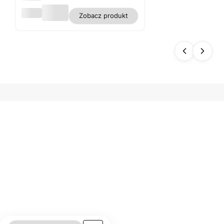
Obru
Zobacz produkt
s
biały
plam
oodp
orny
polie
ster
gładk
i WN