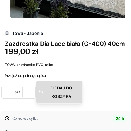
Towa - Japonia
Zazdrostka Dia Lace biała (C-400) 40cm
Cena
199,00 zł
TOWA, zazdrostka PVC, rolka
Przejdź do pełnego opisu
DODAJ DO
szt.
KOSZYKA
Czas wysyłki:
24 h