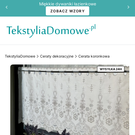
Miękkie dywaniki łazienkowe
ZOBACZ WZORY
TekstyliaDomowe
Ceraty dekoracyjne
Cerata koronkowa
WYSYŁKA 24H