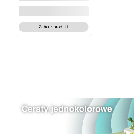
frędzlami) jasno-szary 130x180
owal
Zobacz produkt