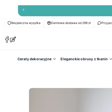
Bezpieczna wysyłka
Darmowa dostawa od 299 zł
Przyja
(Otwiera
(Otwiera
się
się
w
w
nowej
nowej
Ceraty dekoracyjne
Eleganckie obrusy z tkanin
karcie)
karcie)