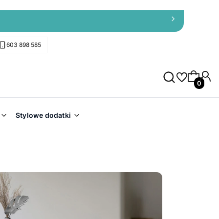
603 898 585
Produkty 
Stylowe dodatki