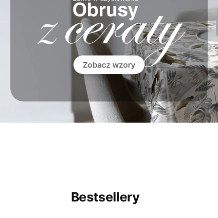
OOOOO
OOOOO
Zobacz wzory
Bestsellery