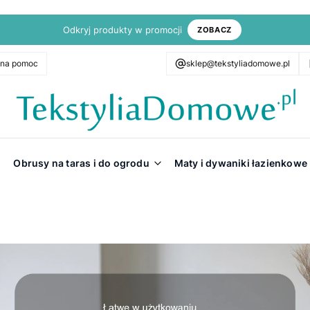
Odkryj produkty w promocji
ZOBACZ
zna pomoc
sklep@tekstyliadomowe.pl
Obrusy na taras i do ogrodu
Maty i dywaniki łazienkowe