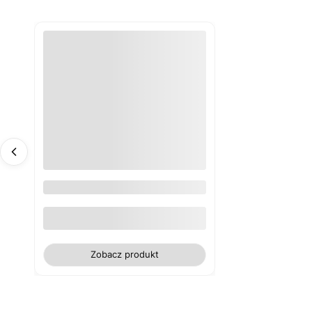
Obrus biały plamoodporny
poliester gładki WN
Zobacz produkt