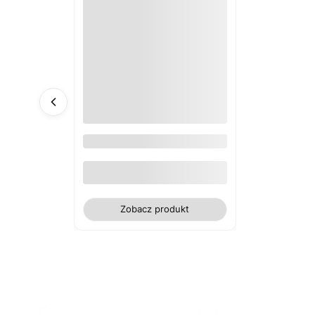
Obrus plamoodporny żonkile
Zobacz produkt