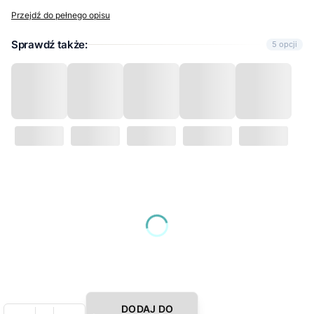
Przejdź do pełnego opisu
Sprawdź także:
5 opcji
Wybierz wariant produktu:
Poszczególne warianty mogą różnić się ceną
*
Wybierz rozmiar (cm)
Wybierz
DODAJ DO