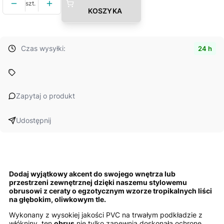
szt.
KOSZYKA
Czas wysyłki:
24 h
Zapytaj o produkt
Udostępnij
Dodaj wyjątkowy akcent do swojego wnętrza lub
przestrzeni zewnętrznej dzięki naszemu stylowemu
obrusowi z ceraty o egzotycznym wzorze tropikalnych liści
na głębokim, oliwkowym tle.
Wykonany z wysokiej jakości PVC na trwałym podkładzie z
włókniny, ten
obrus
nie tylko zapewnia doskonałą ochronę