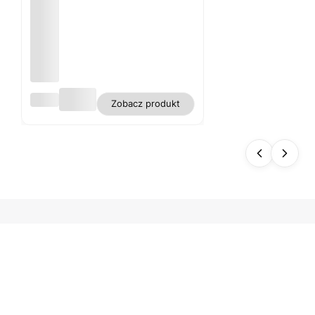
Obru
Zobacz produkt
s
biały
plam
oodp
orny
polie
ster
gładk
i WN