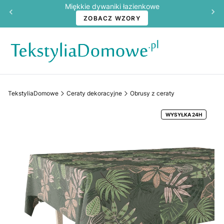
Miękkie dywaniki łazienkowe
ZOBACZ WZORY
TekstyliaDomowe
Ceraty dekoracyjne
Obrusy z ceraty
WYSYŁKA 24H