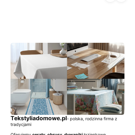
rny
żon
kile
Tekstyliadomowe.pl
- polska, rodzinna firma z
tradycjami
Oferujemy
ceraty, obrusy, dywaniki
łazienkowe