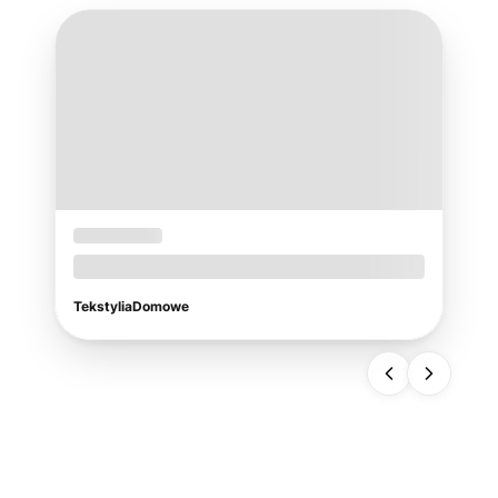
08-05-2026
Jak dobrać idealny obrus na taras i do
ogrodu?
TekstyliaDomowe