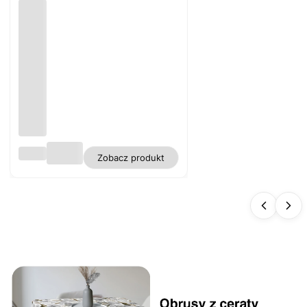
Obru
Zobacz produkt
s
biały
plam
oodp
orny
polie
ster
gładk
i WN