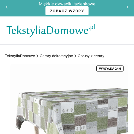
Miękkie dywaniki łazienkowe
ZOBACZ WZORY
TekstyliaDomowe
Ceraty dekoracyjne
Obrusy z ceraty
WYSYŁKA 24H