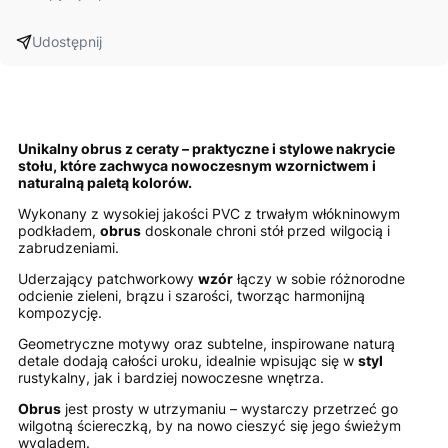
Udostępnij
Unikalny
obrus
z ceraty – praktyczne i stylowe nakrycie
stołu, które zachwyca nowoczesnym wzornictwem i
naturalną paletą kolorów.
Wykonany z wysokiej jakości PVC z trwałym włókninowym
podkładem,
obrus
doskonale chroni stół przed wilgocią i
zabrudzeniami.
Uderzający patchworkowy
wzór
łączy w sobie różnorodne
odcienie zieleni, brązu i szarości, tworząc harmonijną
kompozycję.
Geometryczne motywy oraz subtelne, inspirowane naturą
detale dodają całości uroku, idealnie wpisując się w
styl
rustykalny, jak i bardziej nowoczesne wnętrza.
Obrus
jest prosty w utrzymaniu – wystarczy przetrzeć go
wilgotną ściereczką, by na nowo cieszyć się jego świeżym
wyglądem.