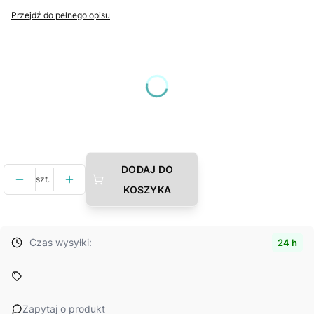
Przejdź do pełnego opisu
Wybierz wariant produktu:
Poszczególne warianty mogą różnić się ceną
*
Wybierz rozmiar (cm)
Wybierz
DODAJ DO
szt.
KOSZYKA
Czas wysyłki:
24 h
Zapytaj o produkt