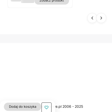
Zobacz produkt
s
biały
plam
oodp
orny
polie
ster
gładk
i WN
Dodaj do koszyka