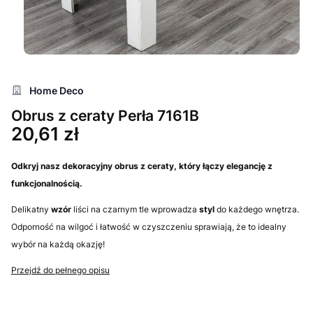
Home Deco
Obrus z ceraty Perła 7161B
Cena
20,61 zł
Odkryj nasz
dekoracyjny
obrus
z ceraty, który łączy elegancję z
funkcjonalnością.
Delikatny
wzór
liści na czarnym tle wprowadza
styl
do każdego wnętrza.
Odporność na wilgoć i łatwość w czyszczeniu sprawiają, że to idealny
wybór na każdą okazję!
Przejdź do pełnego opisu
Wybierz wariant produktu: