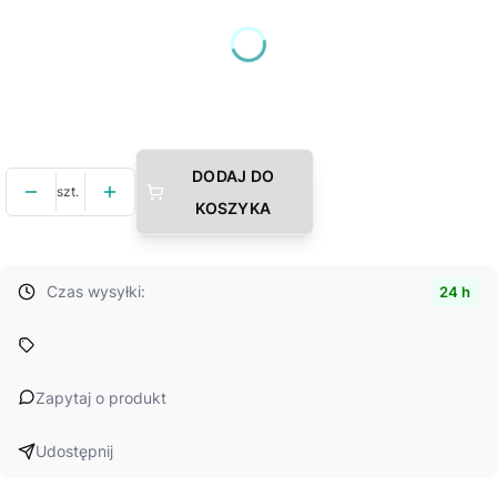
Poszczególne warianty mogą różnić się ceną
*
Wybierz rozmiar (cm)
Wybierz
DODAJ DO
szt.
KOSZYKA
Czas wysyłki:
24 h
Zapytaj o produkt
Udostępnij