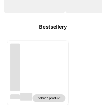
Bestsellery
Obru
Zobacz produkt
s
biały