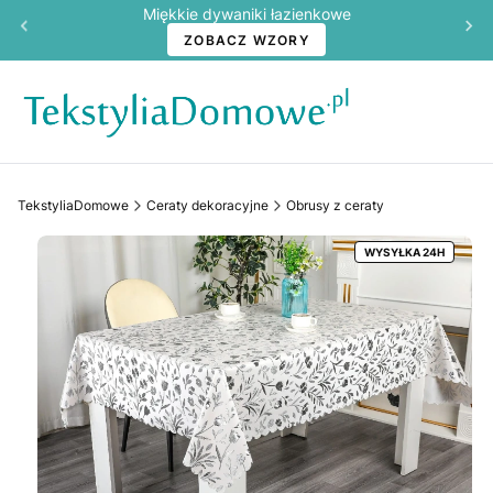
Miękkie dywaniki łazienkowe
ZOBACZ WZORY
TekstyliaDomowe
Ceraty dekoracyjne
Obrusy z ceraty
WYSYŁKA 24H