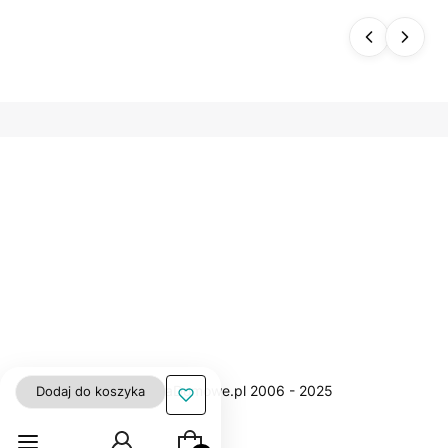
plam
oodp
orny
polie
ster
gładk
i WN
Dodaj do koszyka
Produkty w koszyku: 0. Zobacz szczegół